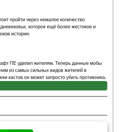
тоит пройти через немалое количество
дневековье, которое ещё более жестокое и
оков истории.
рафт ПЕ уделил жителям. Теперь данные мобы
дним из самых сильных видов жителей в
еки кастов он может запросто убить противника.
йтральные противники. Каждый из них по своему
иде игрока днём, но стоит ему подойти ночью,