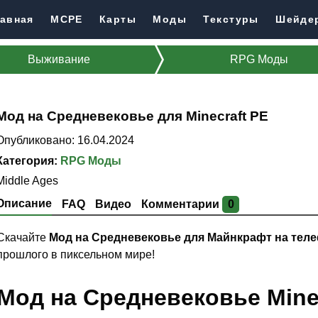
авная
MCPE
Карты
Моды
Текстуры
Шейде
Выживание
RPG Моды
Мод на Средневековье для Minecraft PE
Опубликовано: 16.04.2024
Категория:
RPG Моды
Middle Ages
Описание
FAQ
Видео
Комментарии
0
Скачайте
Мод на Средневековье для Майнкрафт на тел
прошлого в пиксельном мире!
Мод на Средневековье Minec