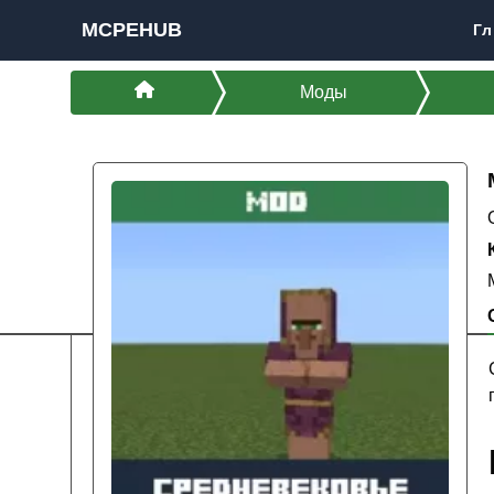
MCPEHUB
Гл
Моды