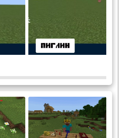
и не являются боссами. Именно поэтому мини
дом на средневековье
не стоит расслабляться
.