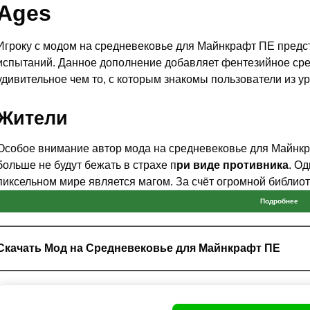
Ages
Игроку с модом на средневековье для Майнкрафт ПЕ предс
испытаний. Данное дополнение добавляет фентезийное сре
удивительное чем то, с которым знакомы пользователи из ур
Жители
Особое внимание автор мода на средневековье для Майнк
больше не будут бежать в страхе п
ри виде противника
. О
пиксельном мире является магом. За счёт огромной библиот
Подробнее
В дополнении есть лучник.
Нейтралы
Скачать Мод на Средневековье для Майнкрафт ПЕ
Также в моде на средневековье для Minecraft PE есть и не
особен. К примеру оборотень будет
абсолютно спокоен
при в