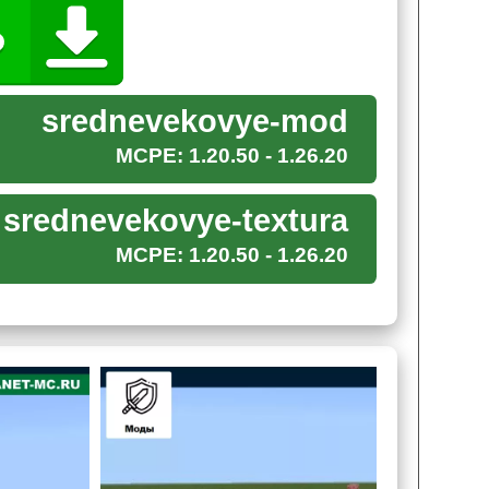
еля.
srednevekovye-mod
MCPE: 1.20.50 - 1.26.20
оличество противников. Все они способны на
здоровья
и большого урона предпочтут подойти к
srednevekovye-textura
. Особого внимания достоин кентавр из тайги.
MCPE: 1.20.50 - 1.26.20
inecraft PE есть различные расы. Самой
 в
самом конце находятся демоны пиглины
.