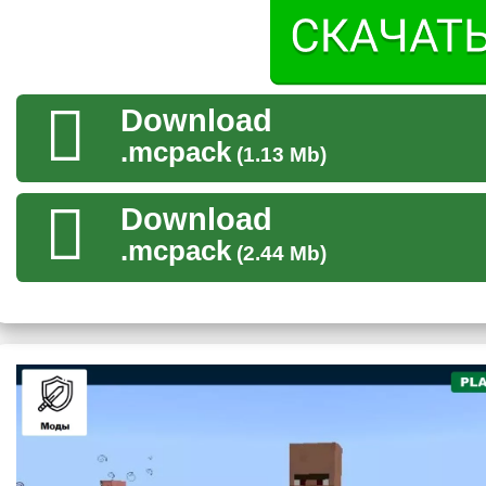
как звериная сущность мгновенно набросится на пользоват
С некоторыми существами можно торговаться.
Противники
Download
.mcpack
(1.13 Mb)
В моде на средневековье для Майнкрафт ПЕ есть большое к
различные злодеяния. Некоторые за счёт
своего высокого 
Download
игроку в упор. Другие же постараются атаковать исподтишка
.mcpack
(2.44 Mb)
Расы
Как и в любом другом фэнтези моде на средневековье для M
доминирующей является человек. После них идут дворфы и
Они весьма опасны и постараются убить игрока.
Мини боссы