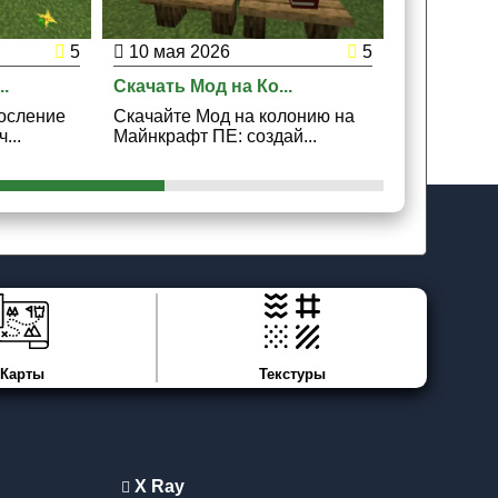
5
10 мая 2026
5
28 июня 
.
Скачать Мод на Ко...
Скачать Мо
осление
Скачайте Мод на колонию на
Скачайте М
...
Майнкрафт ПЕ: создай...
Монстрами 
Карты
Текстуры
X Ray