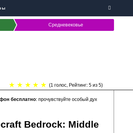
ры
Средневековье
★
★
★
★
★
(
1
голос, Рейтинг:
5
из 5)
ефон бесплатно
: прочувствуйте особый дух
raft Bedrock: Middle