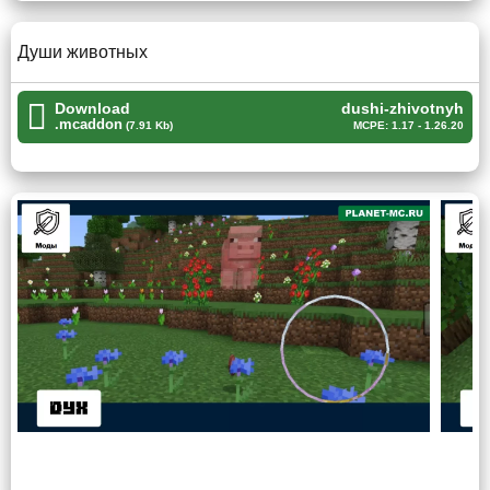
душа не возносится.
Души животных
Ресурсы выпадающие после смерти мобов будут
лежать на земле.
Download
dushi-zhivotnyh
.mcaddon
(7.91 Kb)
MCPE: 1.17 - 1.26.20
Души животных
Что касается этого мода на смерть для пиксельного мира
Minecraft PE, то здесь
после смерти мирных мобов
пространство вокруг тела заполняется звездочками
,
пока душа только что умершего животного быстро
поднимается в небо.
Силует души животного имеет нимб
над головой.
Душа овцы предстает перед игроком с
обстриженным от шерсти телом.
Характеристики мобов не изменяются, запас
здоровья и силы атаки остается прежним.