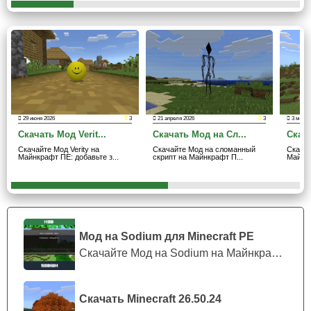
Характеристики
Данный мод на смерть для игры Майнкрафт ПЕ
не
усилит главного героя
и не изменит ванильные
характеристики мирных мобов и врагов,
но сделает
29 июня 2026
3
21 апреля 2026
3
3 мая 2
пиксельный мир чуть более проработанным,
что сделает
Скачать Мод Verit...
Скачать Мод на Сл...
Скача
игровой процесс более приятным.
Скачайте Мод Verity на
Скачайте Мод на сломанный
Скачай
Майнкрафт ПЕ: добавьте з...
скрипт на Майнкрафт П...
Майнкр
Мод на Sodium для Minecraft PE
Скачайте Мод на Sodium на Майнкрафт П...
Скачать Minecraft 26.50.24