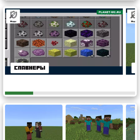
друзьями и устраивать баталии.
Банды
Мод на слово пацана для Майнкрафт
ПЕ предлагает записаться в реальные банды с
различными отношениями между ними.
В песочнице будут появляться разные группировки.
Присоединившись к движению, предстоит пройти путь от
обычного участника до лидера.
Разные сплочения могут воевать друг с другом.
Драки
Особенности мода на слово пацана для Minecraft PE
действительно повысят опыт, включая новые
техники боя и приемы. Герои смогут участвовать в