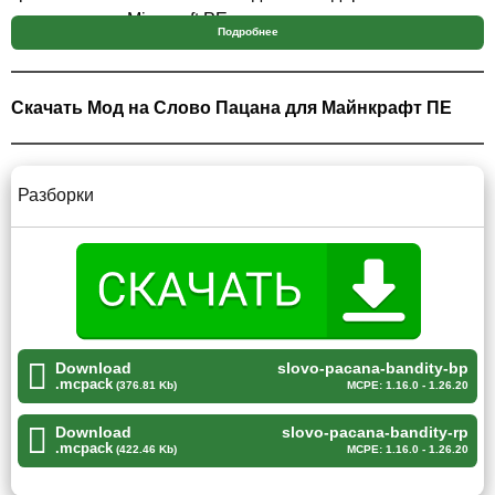
дополнениям Minecraft PE.
Подробнее
Они позволят вам побывать в среде разборок,
Скачать Мод на Слово Пацана для Майнкрафт ПЕ
банд и драк, присущих этому периоду.
Разборки
Разборки
Модификация для Майнкрафт ПЕ не только вводит
особые механики и крутые функции, но и позволяет вам
погрузиться в атмосферу войн между командами.
Появились новые мобов. Пользователи могут
Download
slovo-pacana-bandity-bp
создать личную банду, вручить ей оригинальное имя и
.mcpack
(376.81 Kb)
MCPE: 1.16.0 - 1.26.20
столкнуться с другими единомышленниками
Download
slovo-pacana-bandity-rp
.mcpack
(422.46 Kb)
MCPE: 1.16.0 - 1.26.20
Кроме того, мод на слово пацана для Minecraft PE
поддерживает мультиплеер, что позволяет играть с