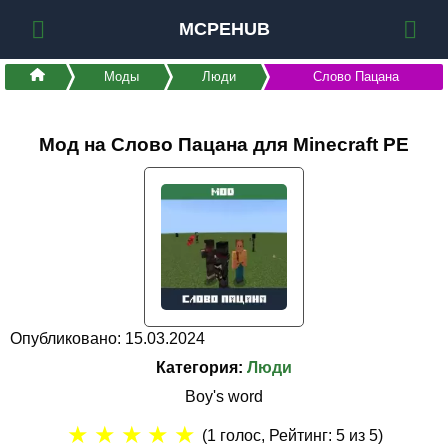
MCPEHUB
Моды
Люди
Слово Пацана
Мод на Слово Пацана для Minecraft PE
Опубликовано: 15.03.2024
Категория:
Люди
Boy's word
★
★
★
★
★
(
1
голос, Рейтинг:
5
из 5)