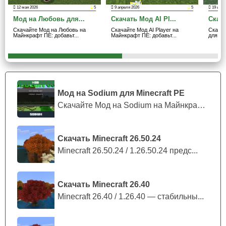
захватывающих боях, используя разнообразные приемы
12 мая 2026
5
9 апреля 2026
5
19 июля
и комбинации.
Мод на Любовь для...
Скачать Мод AI Pl...
Скача
Скачайте Мод на Любовь на
Скачайте Мод AI Player на
Скача
Структура предполагает возможность не только
Майнкрафт ПЕ: добавьт...
Майнкрафт ПЕ: добавьт...
для Ма
сразиться с протестантами, но и тренироваться, чтобы
улучшить свои способности и освоить всю гамму боевых
искусств.
Мод на Sodium для Minecraft PE
Дозволено разучить разные удары, блокировки,
Скачайте Мод на Sodium на Майнкрафт П...
уклонения, которые помогут вам стать настоящим
мастером.
Скачать Minecraft 26.50.24
Minecraft 26.50.24 / 1.26.50.24 предс...
Благодаря моду на слово пацана сражения будут
динамичными и кровавыми.
Скачать Minecraft 26.40
Minecraft 26.40 / 1.26.40 — стабильны...