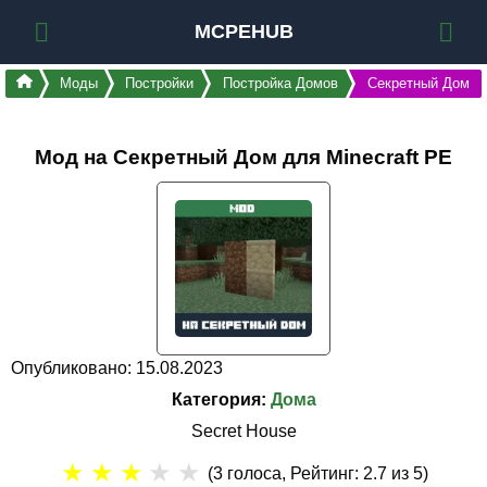
MCPEHUB
Моды
Постройки
Постройка Домов
Секретный Дом
Мод на Секретный Дом для Minecraft PE
Опубликовано: 15.08.2023
Категория:
Дома
Secret House
★
★
★
★
★
(
3
голоса, Рейтинг:
2.7
из 5)