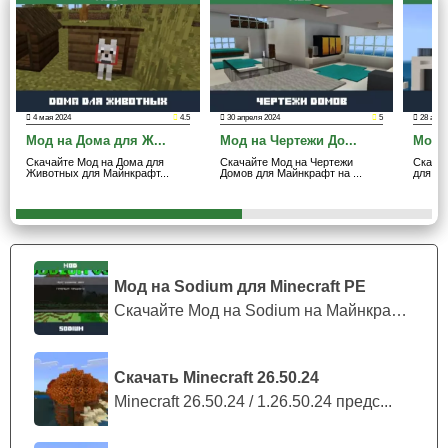
замаскированную дверь, ведь так ваш секретный дом
точно
не найдут
.
Создаются двери при помощи особого блока, а для того
что бы воспроизвести его, нужно всего лишь в окне
4 мая 2024
4.5
30 апреля 2024
5
28 апре
крафта обставить верстак 4 палками, сверху, снизу,
Мод на Дома для Ж...
Мод на Чертежи До...
Мод 
слева и справа.
Скачайте Мод на Дома для
Скачайте Мод на Чертежи
Скача
Животных для Майнкрафт...
Домов для Майнкрафт на ...
для Ма
Игрокам Майнкрафт ПЕ стоит учесть что
камуфляжные двери не гарантируют полной
скрытности вашего помещения.
Мод на Sodium для Minecraft PE
Скачайте Мод на Sodium на Майнкрафт П...
Скачать Minecraft 26.50.24
Minecraft 26.50.24 / 1.26.50.24 предс...