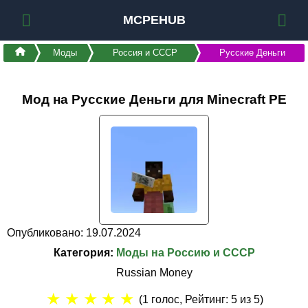
MCPEHUB
Моды
Россия и СССР
Русские Деньги
Мод на Русские Деньги для Minecraft PE
Опубликовано: 19.07.2024
Категория:
Моды на Россию и СССР
Russian Money
★
★
★
★
★
(
1
голос, Рейтинг:
5
из 5)