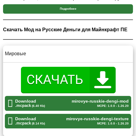
Подробнее
К тому же, несколько иностранных бумаг тоже наполнят
карманы Стива
Скачать Мод на Русские Деньги для Майнкрафт ПЕ
Сборка мода на русские деньги к Minecraft PE
подойдет тем, кто любит вести торговлю с
мирными жителями и просто любят драгоценности.
Мировые
Мировые
Самым прекрасной деталью мода на русские деньги для
Майнкрафт ПЕ считается разнообразие мировых валют.
Download
mirovye-russkie-dengi-mod
.mcpack
(6.40 Kb)
MCPE: 1.0.0 - 1.26.20
В песочнице теперь есть доллары и евро, помимо
рублей конечно же.
Download
mirovye-russkie-dengi-texture
.mcpack
(8.14 Kb)
MCPE: 1.0.0 - 1.26.20
Все ценные банкноты можно обнаружить в сундуках,