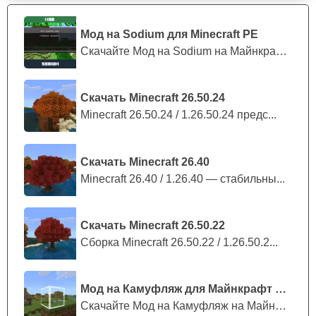
имеет при себе изысканные ресурсы.
Мод на Sodium для Minecraft PE
Предложите торговцу свои сокровища и совершите
Скачайте Мод на Sodium на Майнкрафт П...
выгодную сделку для обоих.
Скачать Minecraft 26.50.24
Перед использованием модификации рекомендует
Minecraft 26.50.24 / 1.26.50.24 предс...
подключить экспериментальные настройки в
Minecraft PE.
Скачать Minecraft 26.40
Minecraft 26.40 / 1.26.40 — стабильны...
Скачать Minecraft 26.50.22
Сборка Minecraft 26.50.22 / 1.26.50.2...
Мод на Камуфляж для Майнкрафт ПЕ
Скачайте Мод на Камуфляж на Майнкрафт...