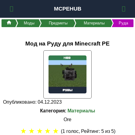
MCPEHUB
Моды
Предметы
Материалы
Руда
Мод на Руду для Minecraft PE
Опубликовано: 04.12.2023
Категория:
Материалы
Ore
★
★
★
★
★
(
1
голос, Рейтинг:
5
из 5)