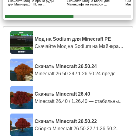
Скачайте Мод на броню руды
Скачайте Мод на Кварц для
Скача
для Майнкрафт ПЕ на ...
Майнкрафт на телефон ...
Майнкр
Игрок может спровоцировать зараженного волка
на атаку если подойдет слишком близко к мобу.
Броня
Мод на Sodium для Minecraft PE
Скачайте Мод на Sodium на Майнкрафт П...
Также стоит отметить, что Броня в моде на радиацию
для
Майнкрафт ПЕ
позволит игроку избежать попадания
гамма и альфа лучей в тело. Таким образом Стив сможет
Скачать Minecraft 26.50.24
выжить даже в самых опасных условиях. В зависимости
Minecraft 26.50.24 / 1.26.50.24 предс...
от используемых материалов качество защиты
повышается. Особое внимание игроку стоит уделить
состоянию обмундирования.
Скачать Minecraft 26.40
Minecraft 26.40 / 1.26.40 — стабильны...
Скачать Minecraft 26.50.22
Сборка Minecraft 26.50.22 / 1.26.50.2...