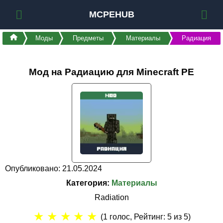
MCPEHUB
Моды
Предметы
Материалы
Радиация
Мод на Радиацию для Minecraft PE
Опубликовано: 21.05.2024
Категория:
Материалы
Radiation
★
★
★
★
★
(
1
голос, Рейтинг:
5
из 5)