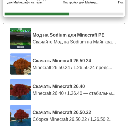
прочего Стиву даже не нужно переживать, что с ареной
для Майнкрафт на теле...
Постройки для Майнкр...
Постро
что-то случится, ведь в случае чего мод на помощь в
постройках всегда может создать новый колизей.
Для создания арены нужен крафт.
Мод на Sodium для Minecraft PE
Скачайте Мод на Sodium на Майнкрафт П...
Магазин
Скачать Minecraft 26.50.24
Minecraft 26.50.24 / 1.26.50.24 предс...
Если у игрока Minecraft PE завалялись ненужные вещи, а
ему нужно постоянно путешествовать, он может
воспользоваться модом на помощь в постройках.
Скачать Minecraft 26.40
Благодаря магазину Стиву больше
не нужно будет
Minecraft 26.40 / 1.26.40 — стабильны...
задумываться
, что ему будет негде спать во время его
торговых похождений.
Скачать Minecraft 26.50.22
Сборка Minecraft 26.50.22 / 1.26.50.2...