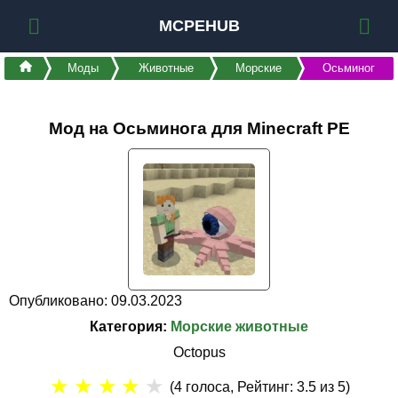
MCPEHUB
Моды
Животные
Морские
Осьминог
Мод на Осьминога для Minecraft PE
Опубликовано: 09.03.2023
Категория:
Морские животные
Оctopus
★
★
★
★
★
(
4
голоса, Рейтинг:
3.5
из 5)