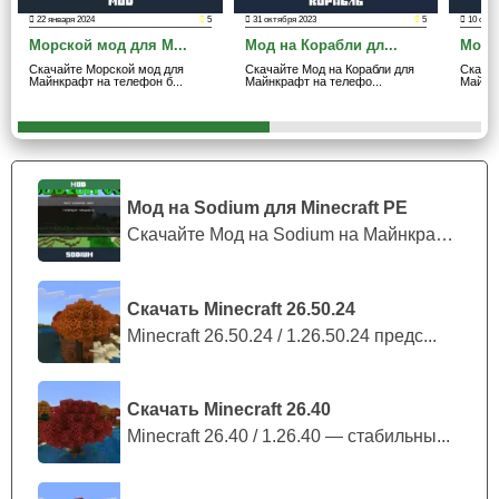
22 января 2024
5
31 октября 2023
5
10 октя
Этот мод настоящая находка для тех, кто является
Морской мод для M...
Мод на Корабли дл...
Мод н
фанатом разных монстров, имеющих необычный вид в
Скачайте Морской мод для
Скачайте Мод на Корабли для
Скачай
Майнкрафт ПЕ. После загрузки аддона можно сразу
Майнкрафт на телефон б...
Майнкрафт на телефо...
Майнкр
обратить внимание на то, что
каждое существо
уникально
само по себе.
Дополнение предлагает крафтерам встретиться с
Мод на Sodium для Minecraft PE
сильнейшими боссами. Среди которых есть
Скачайте Мод на Sodium на Майнкрафт П...
осьминог с огромным глазом.
Скачать Minecraft 26.50.24
Minecraft 26.50.24 / 1.26.50.24 предс...
Более того, он настолько страшный и гигантский, что
один только его взгляд заставляет застыть на месте.
Скачать Minecraft 26.40
Minecraft 26.40 / 1.26.40 — стабильны...