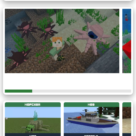
Моря и океаны
Данный
мод по достоинству оценят гурманы,
увлекающиеся морской продукцией
Minecraft PE. Так
как огромный выбор разных гадов можно встретить на
глубине океана.
Те, кто собирается охотиться именно на осьминога,
должны знать, что из-за своего бежевого цвета,
моб хорошо маскируется рядом с песчаным дном.
Кстати, яркие рыбы, звезды и прочие обитатели
обязательно обрадуют своим вкусом. Или послужат в
качество декора в аквариуме.
Подводные монстры