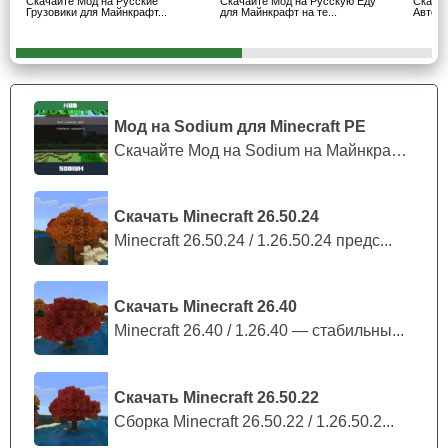
Скачайте Мод на Русские
Скачайте Мод на Русскую Еду
Скачай
Также в аддоне присутствуют командиры и два
Грузовики для Майнкрафт...
для Майнкрафт на те...
Автобу
пехотинца из специального подразделения, которые
вступают в бой между собой при их появлении.
Для призыва рядовых из мода на оружие СССР в
Мод на Sodium для Minecraft PE
Майнкрафт ПЕ, геймерам необходимо использовать
Скачайте Мод на Sodium на Майнкрафт П...
спавнеры, которые позволят породить воинов на карте.
Транспорт
Скачать Minecraft 26.50.24
Minecraft 26.50.24 / 1.26.50.24 предс...
Военный транспорт тоже присутствует в моде на оружие
СССР для Minecraft PE.
Скачать Minecraft 26.40
Minecraft 26.40 / 1.26.40 — стабильны...
Благодаря аддону, крафтерам доступы новые
способы передвижения, включая два танка и
вертолета.
Скачать Minecraft 26.50.22
Сборка Minecraft 26.50.22 / 1.26.50.2...