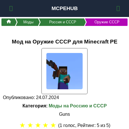
MCPEHUB
Моды
Россия и СССР
Оружие СССР
Мод на Оружие СССР для Minecraft PE
Опубликовано: 24.07.2024
Категория:
Моды на Россию и СССР
Guns
★
★
★
★
★
(
1
голос, Рейтинг:
5
из 5)