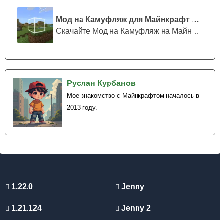
Машины отличаются большим запасом жизней и кажутся
непробиваемыми, что делает их мощным средством
Мод на Камуфляж для Майнкрафт ПЕ
передвижения и уничтожения в битве.
Скачайте Мод на Камуфляж на Майнкрафт...
Звуковые эффекты при взаимодействии с этой техникой
создают атмосферу настоящего боевого действия и
усиливают погружение.
Руслан Курбанов
Мое знакомство с Майнкрафтом началось в
2013 году.
1.22.0
Jenny
1.21.124
Jenny 2