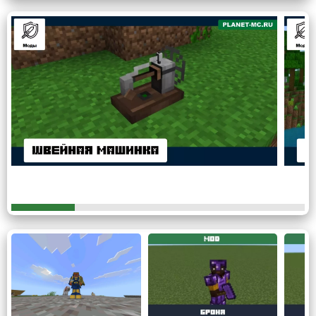
абсолютно всех, и дамы смогут почувствовать себя
настоящими розами, ведь будучи одетыми в столь
изящную одежду
и держа в руках незеритовый меч
нельзя назвать милую половину пола иначе.
Костюмы
Несмотря на общепринятое мнение, даже пижама или
костюм горничной
могут быть очень стильными и
красивыми, самое главное это умение выбирать
подходящую одежду. Для многих девушек это не
является проблемой, ведь в моде на женскую одежду
есть куда разогнаться, ибо в нём найдётся костюм на
любой вкус.
Таким образом, дамы смогут запросто создать
уникальный образ, который не оставит и шанса
пройти мимо даже самому чёрствому игроку