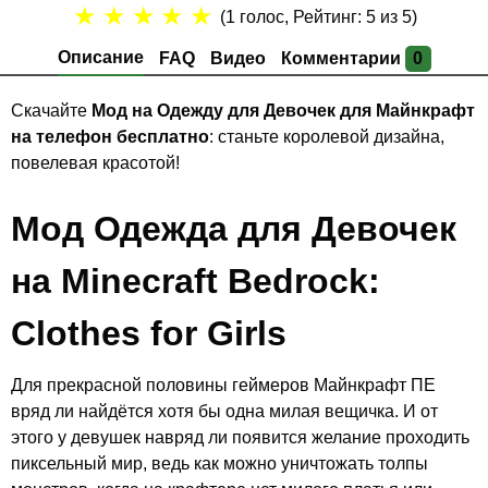
★
★
★
★
★
(
1
голос, Рейтинг:
5
из 5)
Описание
FAQ
Видео
Комментарии
0
Скачайте
Мод на Одежду для Девочек для Майнкрафт
на телефон бесплатно
: станьте королевой дизайна,
повелевая красотой!
Мод Одежда для Девочек
на Minecraft Bedrock:
Clothes for Girls
Для прекрасной половины геймеров Майнкрафт ПЕ
вряд ли найдётся хотя бы одна милая вещичка. И от
этого у девушек навряд ли появится желание проходить
пиксельный мир, ведь как можно уничтожать толпы