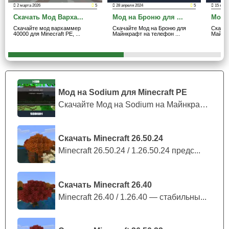
Майнкрафт ПЕ.
2 марта 2026
5
28 апреля 2024
5
15 янва
Скачать Мод Варха...
Мод на Броню для ...
Мод 
Скачайте мод вархаммер
Скачайте Мод на Броню для
Скача
40000 для Minecraft PE, ...
Майнкрафт на телефон ...
Майнкр
Свитшот
На первый взгляд, дамам может показаться, что
свитшоты имеют более мужской стиль
, чем женский,
ведь он нисколько не подчёркивает красоту. Но если
Мод на Sodium для Minecraft PE
перекрасить ткань, то тогда он приобретает новый
Скачайте Мод на Sodium на Майнкрафт П...
внешний вид. И в моде на одежду для девочек это
вполне реально.
Скачать Minecraft 26.50.24
Minecraft 26.50.24 / 1.26.50.24 предс...
Самое главное не переборщить с красителем, ведь
добыча некоторых из них в Minecraft PE достаточно
Скачать Minecraft 26.40
затруднительна.
Minecraft 26.40 / 1.26.40 — стабильны...