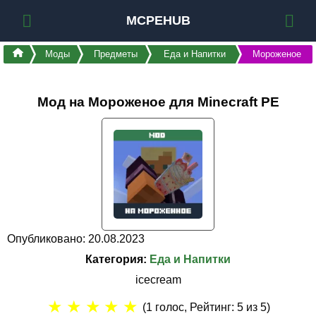
MCPEHUB
Моды
Предметы
Еда и Напитки
Мороженое
Мод на Мороженое для Minecraft PE
Опубликовано: 20.08.2023
Категория:
Еда и Напитки
icecream
★
★
★
★
★
(
1
голос, Рейтинг:
5
из 5)