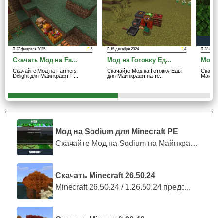
мороженого познают всю милоту скрытую в недрах этой
чудесной сладости
.
Игрокам стоит быть осторожнее, ведь они в любой
27 февраля 2025
5
15 декабря 2024
4
23 апре
момент могут взорваться от этого радующего глаз
Скачать Мод на Fa...
Мод на Готовку Ед...
Мод н
явления.
Скачайте Мод на Farmers
Скачайте Мод на Готовку Еды
Скачай
Delight для Майнкрафт П...
для Майнкрафт на те...
Майнкр
Рацион
Этот мод добавит в Minecraft PE различные блюда,
Мод на Sodium для Minecraft PE
которые смогут разбавить рацион игрока, но самым
Скачайте Мод на Sodium на Майнкрафт П...
главным из них является мороженое.
Скачать Minecraft 26.50.24
Большое употребление эскимо может плохо влиять
Minecraft 26.50.24 / 1.26.50.24 предс...
на состояние Стива.