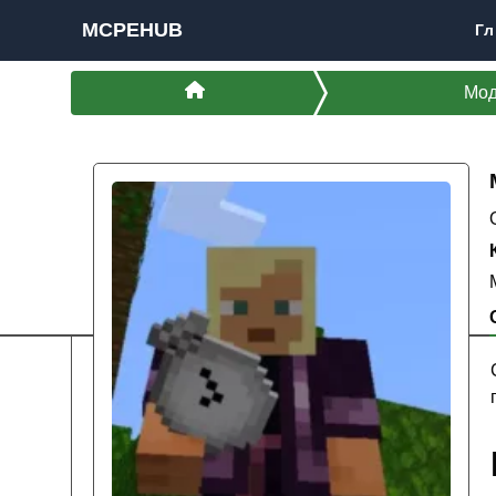
MCPEHUB
Гл
Мо