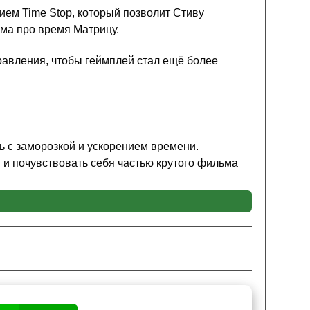
ием Time Stop, который позволит Стиву
ьма про время Матрицу.
равления, чтобы геймплей стал ещё более
 с заморозкой и ускорением времени.
 и почувствовать себя частью крутого фильма
ановить экспериментальную опцию игры
во
способностями необходимо всего лишь
ентаре геймплея.