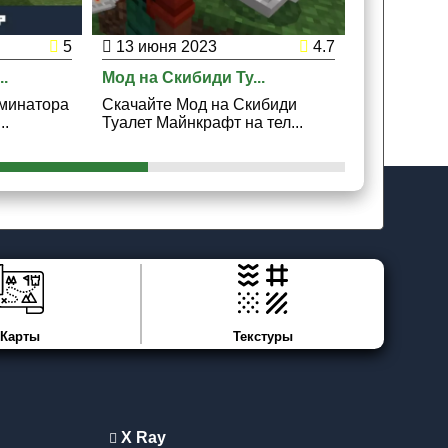
5
13 июня 2023
4.7
21 марта
.
Мод на Скибиди Ту...
Мод на Вл
рминатора
Скачайте Мод на Скибиди
Скачайте 
..
Туалет Майнкрафт на тел...
Колец Майн
Карты
Текстуры
X Ray