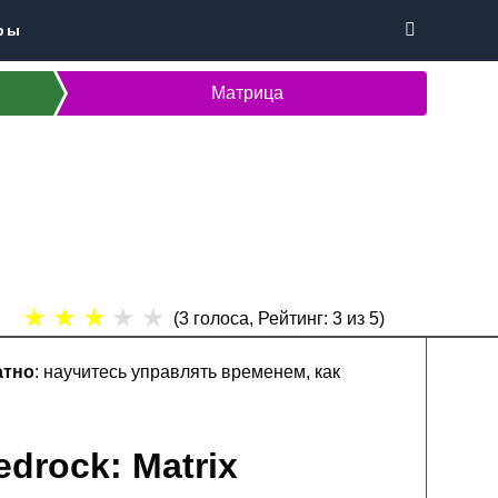
ры
Матрица
★
★
★
★
★
(
3
голоса, Рейтинг:
3
из 5)
атно
: научитесь управлять временем, как
drock: Matrix