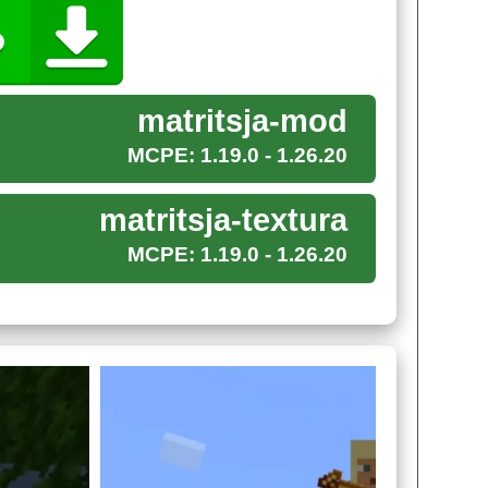
которые можно создать или извлечь из
matritsja-mod
MCPE: 1.19.0 - 1.26.20
нт Стив может заняться полезными вещами,
. Второй тип замораживает игроков. Третий,
matritsja-textura
ь друг друга за считанные секунды.
MCPE: 1.19.0 - 1.26.20
ад.
ное сходство эффектов с миром Матрицы. У него
сшие в воздухе предметы,
обезоруженные мобы