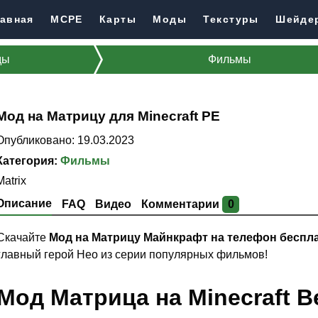
авная
MCPE
Карты
Моды
Текстуры
Шейде
ды
Фильмы
Мод на Матрицу для Minecraft PE
Опубликовано: 19.03.2023
Категория:
Фильмы
Matrix
Описание
FAQ
Видео
Комментарии
0
Скачайте
Мод на Матрицу Майнкрафт на телефон беспл
главный герой Нео из серии популярных фильмов!
Мод Матрица на Minecraft Be