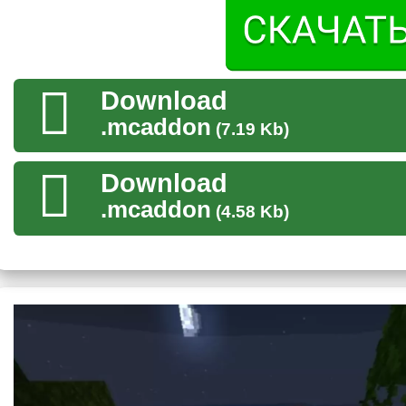
Часы
Автор мода на Матрицу предлагает несколько видов часов, 
Download
инвентаря Minecraft PE.
.mcaddon
(7.19 Kb)
Первый вид предполагает остановку времени. В этот моме
способствующими лучшему выживанию и борьбе со злодеями
Download
наоборот ускорит процесс игры.
День и ночь будут сменят
.mcaddon
(4.58 Kb)
А также, есть тип часов, который обращает все действия наз
Эффекты
В первую очередь, автор мода старался создать максималь
это прекрасно получилось, ведь очень
ярко смотрятся зави
и прочее.