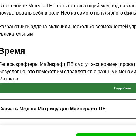
В песочнице Minecraft PE есть потрясающий мод под назван
почувствовать себя в роли Нео из самого популярного фил
Разработчики аддона включили несколько возможностей уп
увлекательным.
Время
Теперь крафтеры Майнкрафт ПЕ смогут экспериментировать
Безусловно, это поможет им справляться с разными мобами
Матрица.
Подробнее
Чтобы все корректно работало, автор мода рекомендует
уст
время настройки.
Скачать Мод на Матрицу для Майнкрафт ПЕ
Примечательно то, что для того, чтобы овладеть супер 
скрафтить специальные часы. Или просто взять их в инв