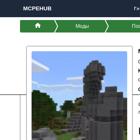
MCPEHUB
Гл
Моды
По