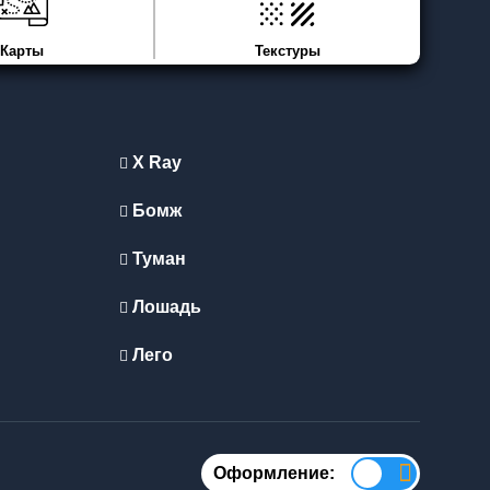
Карты
Текстуры
X Ray
Бомж
Туман
Лошадь
Лего
Оформление: