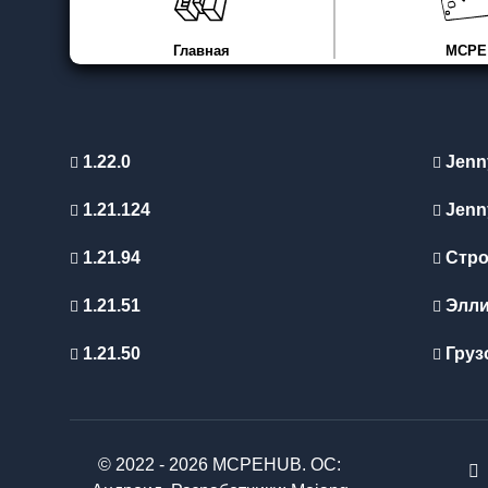
Главная
MCPE
1.22.0
Jenn
1.21.124
Jenn
1.21.94
Стро
1.21.51
Элл
1.21.50
Груз
© 2022 - 2026 MCPEHUB. ОС: