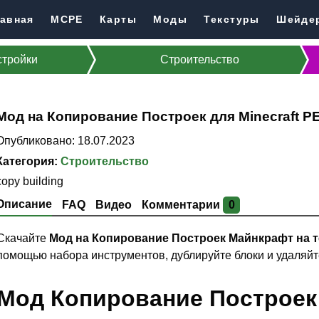
авная
MCPE
Карты
Моды
Текстуры
Шейде
стройки
Строительство
Мод на Копирование Построек для Minecraft P
Опубликовано: 18.07.2023
Категория:
Строительство
copy building
Описание
FAQ
Видео
Комментарии
0
Скачайте
Мод на Копирование Построек Майнкрафт на 
помощью набора инструментов, дублируйте блоки и удаляйт
Мод Копирование Построек н