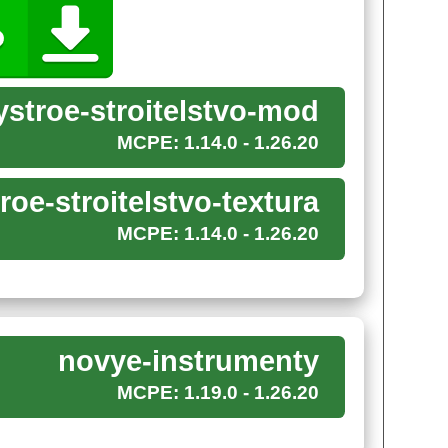
жет воспользоваться командами.
ystroe-stroitelstvo-mod
MCPE: 1.14.0 - 1.26.20
к в Майнкрафт ПЕ, но и замену выбранных
ег. Также пользователи легко могут возводить
roe-stroitelstvo-textura
MCPE: 1.14.0 - 1.26.20
жно благодаря еще одному полезному моду.
бычными предметами. Получение сундука
novye-instrumenty
MCPE: 1.19.0 - 1.26.20
трументы, которые позволят менять
льзователей.