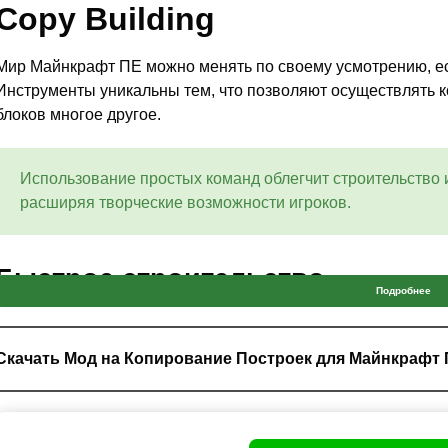
Copy Building
Мир Майнкрафт ПЕ можно менять по своему усмотрению, ес
Инструменты уникальны тем, что позволяют осуществлять 
блоков многое другое.
Использование простых команд облегчит строительство 
расширяя творческие возможности игроков.
Быстрое строительство
Подробнее
Для тех, кто мечтал добавлять и удалять блоки без лишних 
уникальный мод. Редактирование ландшафта в Minecraft PE
Скачать Мод на Копирование Построек для Майнкрафт
очистку территории от лишних материалов, возведение стен
Чтобы воспользоваться всеми опциями, нужно ввести кома
команды.