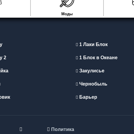
Моды
y
1 Лаки Блок
y 2
1 Блок в Океане
йка
Закулисье
и
Чернобыль
овик
Барьер
Политика