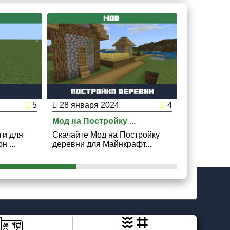
5
28 января 2024
4
8 декабр
Мод на Постройку ...
Мод на Же
ги для
Скачайте Мод на Постройку
Скачайте 
 ...
деревни для Майнкрафт...
Дорогу для