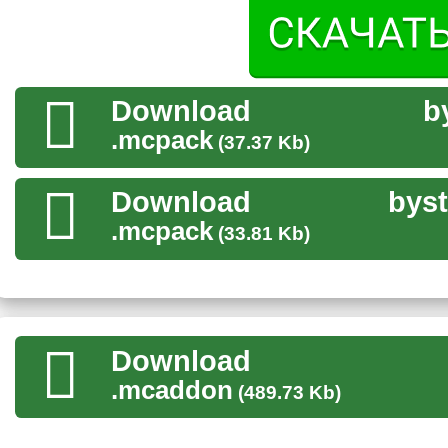
Чтобы быстро размножить нужные блоки, игрок также мо
Download
b
Дополнительные возможности
.mcpack
(37.37 Kb)
Мод позволяет не только производить копирование построе
блоков. Например, можно
превратить траву в песок
или сн
Download
byst
стены, ограждая пространство в нужных местах.
.mcpack
(33.81 Kb)
Новые инструменты
Копирование построек и редактирование ландшафта возмо
Игрокам Minecraft PE предоставляется сундук с тремя нео
Download
происходит через команду
/function setup
.
.mcaddon
(489.73 Kb)
Как только он появится в мире, игрок найдет внутри инс
виртуальное пространство в соответствии с нуждами по