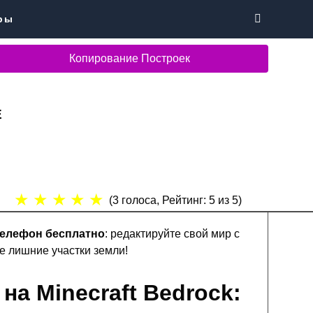
ры
Копирование Построек
E
★
★
★
★
★
(
3
голоса, Рейтинг:
5
из 5)
телефон бесплатно
: редактируйте свой мир с
е лишние участки земли!
а Minecraft Bedrock: