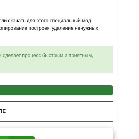
ли скачать для этого специальный мод.
копирование построек, удаление ненужных
и сделает процесс быстрым и приятным,
временных затрат, разработчики создали этот
 предусматривает копирование построек,
 ПЕ
 и некоторые другие функции.
нду
/function help
. Она разблокирует остальные