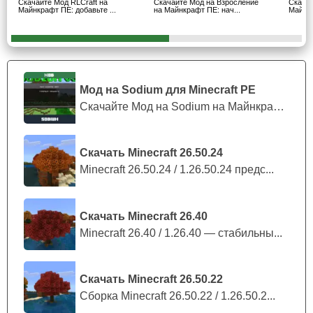
Скачайте Мод RLCraft на
Скачайте Мод на Взросление
Скачай
Майнкрафт ПЕ: добавьте ...
на Майнкрафт ПЕ: нач...
Майнкр
Данные персонажи в Майнкрафт ПЕ с модом на клинок
демона имеют весьма высокие характеристики. Чем
выше номер луны, тем он сильнее. Они способны
уничтожить человека
всего одной атакой. Тем не менее
если данные персонажи выйдут на улицу во время
Мод на Sodium для Minecraft PE
рассвета, то они мгновенно погибнут.
Скачайте Мод на Sodium на Майнкрафт П...
Противники
Скачать Minecraft 26.50.24
Minecraft 26.50.24 / 1.26.50.24 предс...
В зависимости от фракции, которую выберет игрок
Minecraft PE в моде на клинок рассекающий демонов, он
обретёт новых союзников и врагов. Пользователю стоит
Скачать Minecraft 26.40
помнить, что луны и столпы враждуют между собой и
Minecraft 26.40 / 1.26.40 — стабильны...
церемониться с противником не привык никто. По
умолчанию столпы
нейтральны к игроку
.
Скачать Minecraft 26.50.22
Сборка Minecraft 26.50.22 / 1.26.50.2...