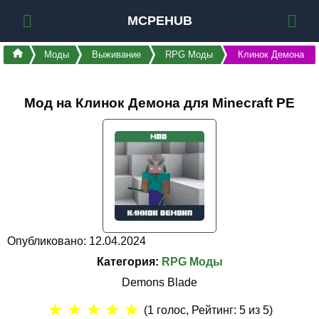
MCPEHUB
Моды
Выживание
RPG Моды
Клинок Демона
Мод на Клинок Демона для Minecraft PE
Опубликовано: 12.04.2024
Категория:
RPG Моды
Demons Blade
★
★
★
★
★
(
1
голос, Рейтинг:
5
из 5)