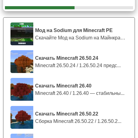
Опасность
Женщина из мода на Дженни Двеллер для Майнкрафт
Мод на Sodium для Minecraft PE
ПЕ очень опасна для всех окружающих. Ее хитрость и
Скачайте Мод на Sodium на Майнкрафт П...
кровожадность сделают нападение неожиданным и,
скорее всего,
смертельным
. Даже для Стива в алмазной
Скачать Minecraft 26.50.24
броне эта схватка будет трудна.
Minecraft 26.50.24 / 1.26.50.24 предс...
Моб проявляет агрессию даже на нежить и любых
враждебных для игрока существ.
Скачать Minecraft 26.40
Minecraft 26.40 / 1.26.40 — стабильны...
Скачать Minecraft 26.50.22
Сборка Minecraft 26.50.22 / 1.26.50.2...