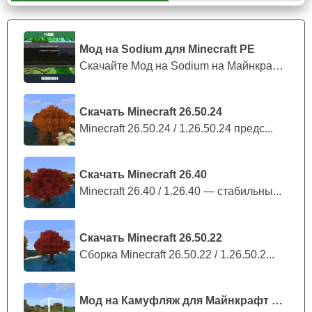
Не забыл автор мода на Хэллоуин для Minecraft PE и про
боссов. Все эти мобы весьма опасны так как обладают
Мод на Sodium для Minecraft PE
чудовищным здоровьем и атакой и могут запросто
Скачайте Мод на Sodium на Майнкрафт П...
разобраться с главным героем
. К примеру Йети
бросается огромными снежными валунами, которые
сносят всё хп неподготовленному юзеру.
Скачать Minecraft 26.50.24
Minecraft 26.50.24 / 1.26.50.24 предс...
Перед битвой с боссами стоит запастись золотыми
яблоками.
Скачать Minecraft 26.40
Minecraft 26.40 / 1.26.40 — стабильны...
Скачать Minecraft 26.50.22
Сборка Minecraft 26.50.22 / 1.26.50.2...
Мод на Камуфляж для Майнкрафт ПЕ