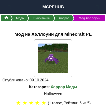
MCPEHUB
Моды
Выживание
Хоррор
Мод Хэллоуин
Мод на Хэллоуин для Minecraft PE
Опубликовано: 09.10.2024
Категория:
Хоррор Моды
Halloween
★
★
★
★
★
(
1
голос, Рейтинг:
5
из 5)