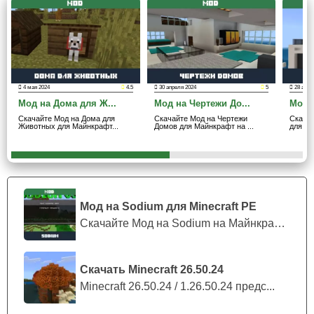
Моментальное строительство
Завершает данный список модов на готовые постройки
дополнение в Майнкрафт ПЕ, которое включает
очередную серию отличного жилья без особого труда.
4 мая 2024
4.5
30 апреля 2024
5
28 апре
Мод на Дома для Ж...
Мод на Чертежи До...
Мод 
Скачайте Мод на Дома для
Скачайте Мод на Чертежи
Скача
Животных для Майнкрафт...
Домов для Майнкрафт на ...
для Ма
Для ознакомления со всеми вариантами, стоит
ввести /function и сделать свой выбор.
Примечательно то, что игроки могут не останавливаться
Мод на Sodium для Minecraft PE
только на одном варианте. А пользоваться всеми
Скачайте Мод на Sodium на Майнкрафт П...
услугами аддона.
Скачать Minecraft 26.50.24
Minecraft 26.50.24 / 1.26.50.24 предс...