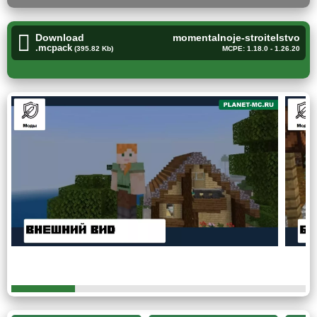
предоставится список из всего, что предлагает
разработчик дополнения.
Download
momentalnoje-stroitelstvo
.mcpack
(395.82 Kb)
MCPE: 1.18.0 - 1.26.20
Один клик
Следующий мод предназначен для тех, кто находится в
поисках еще гораздо более усовершенствованных
готовых построек в блочном мире Minecraft PE.
А именно,
после введения команды /function House,
крафтерам предоставится довольно большой и
вместительный деревянный дом
на несколько
человек.
А если, хочется чего-то более современного, тогда
рекомендуется воспользоваться командой /function
House2.