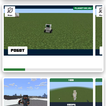
Помимо прочего данная конструкция в Minecraft PE
способна выдавать постоянный ток, что означает полное
отсутствие сбоев в работе режима электропитания.
Соответственно шанс перегорания элементов или
нарушений работы проводки будет сведён к минимуму, и
игрок сможет отдохнуть от столь тяжёлых дум при
помощи мода на генераторы энергии.
Печка
Данный вариант менее экологичен, тем не менее
данный мод на генераторы энергии востребован в
Майнкрафт ПЕ. Печка является более лёгким предметом
в создании нежели ветряк. Достигается данный эффект
при помощи
мощной термопары
которая способна из
тепловой энергии создавать электрическую.