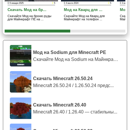
6 января 2025
5
4 июля 2024
5
3 июля 
А так как уголь является весьма дешёвым
Скачать Мод на бр...
Мод на Кварц для ...
Мод 
материалом, то соответственно и содержать
Скачайте Мод на броню руды
Скачайте Мод на Кварц для
Скача
для Майнкрафт ПЕ на ...
Майнкрафт на телефон ...
Майнкр
подобный элемент будет намного проще и
дешевле.
Проводка
Мод на Sodium для Minecraft PE
Скачайте Мод на Sodium на Майнкрафт П...
Третьим, но не менее важным элементом в моде на
генераторы энергии является проводка. Именно от того
как её провели, будет зависеть
работа производства
или
Скачать Minecraft 26.50.24
обеспечения светом целой деревни в Minecraft PE. Ведь
Minecraft 26.50.24 / 1.26.50.24 предс...
всего одна ошибка может привести к короткому
замыканию и полноценному пожару.
Скачать Minecraft 26.40
Minecraft 26.40 / 1.26.40 — стабильны...