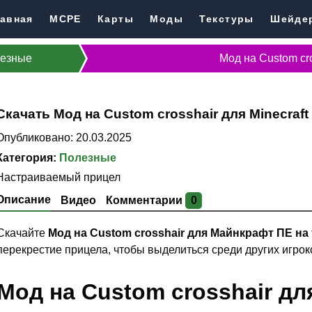
авная
MCPE
Карты
Моды
Текстуры
Шейде
езные
Мод на Custom cr
Скачать Мод на Custom crosshair для Minecraft
Опубликовано: 20.03.2025
Категория:
Полезные
Настраиваемый прицел
Описание
Видео
Комментарии
0
Скачайте
Мод на Custom crosshair для Майнкрафт ПЕ н
перекрестие прицела, чтобы выделиться среди других игрок
Мод на Custom crosshair для