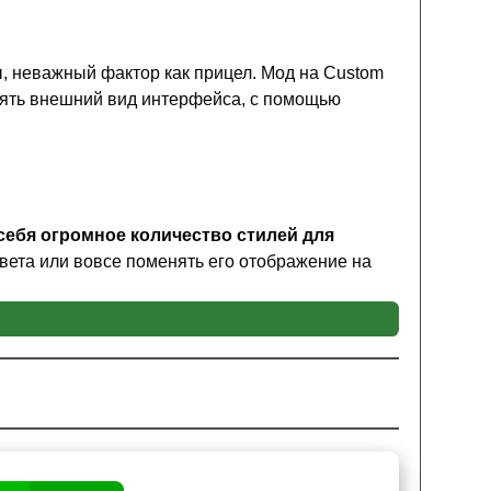
ы, неважный фактор как прицел. Мод на Custom
нять внешний вид интерфейса, с помощью
 себя огромное количество стилей для
цвета или вовсе поменять его отображение на
ь что-то в любимом кубическом мире. В моде на
ть по центру экрана крест, несколько точек или