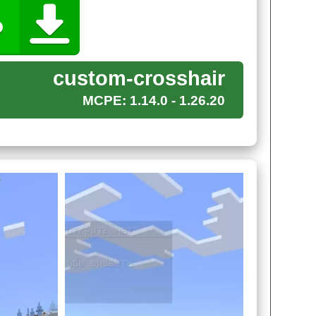
 на Custom crosshair для Майнкрафт ПЕ позволит
custom-crosshair
ущество в пвп боях, за счет более точной
MCPE: 1.14.0 - 1.26.20
и что-то новое в игру, ведь не всегда хочется
а Custom crosshair для Minecraft PE найдется
r для Майнкрафт ПЕ, необходимо всего-то
 зайти в соответствующий параметр и подобрать