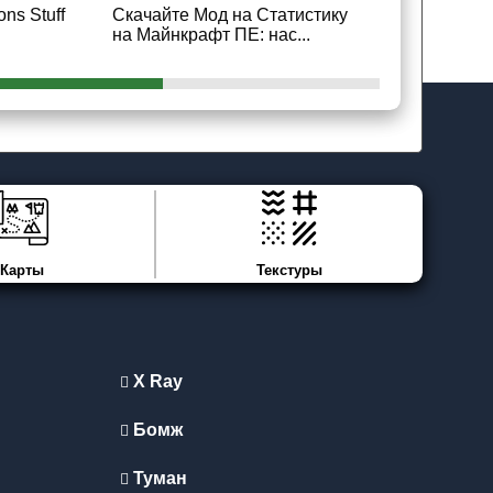
ns Stuff
Скачайте Мод на Статистику
Скачайте 
на Майнкрафт ПЕ: нас...
crosshair д
Карты
Текстуры
X Ray
Бомж
Туман