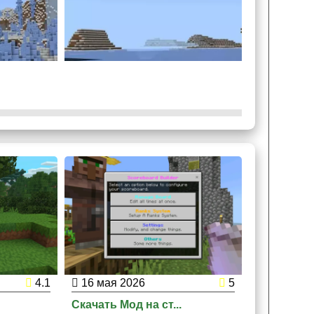
ь изменения.
4.1
16 мая 2026
5
20 марта
Скачать Мод на ст...
Скачать Мо