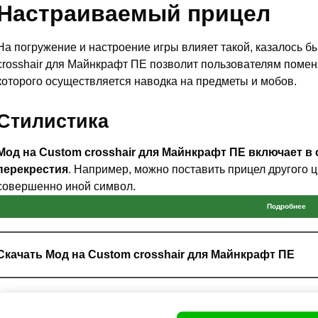
Настраиваемый прицел
На погружение и настроение игры влияет такой, казалось б
crosshair для Майнкрафт ПЕ позволит пользователям поме
которого осуществляется наводка на предметы и мобов.
Стилистика
Мод на Custom crosshair для Майнкрафт ПЕ включает в
перекрестия
. Например, можно поставить прицел другого 
совершенно иной символ.
Подробнее
Стилистика позволит самовыразиться или попросту поменят
Custom crosshair для Minecraft PE есть возможность постави
какую-то фигуру, а также многие другие варианты.
Скачать Мод на Custom crosshair для Майнкрафт ПЕ
Всего вариантов прицела есть пятьдесят.