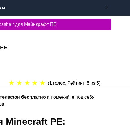
ры
osshair для Майнкрафт ПЕ
 PE
★
★
★
★
★
(
1
голос, Рейтинг:
5
из 5)
а телефон бесплатно
и поменяйте под себя
ов!
 Minecraft PE: