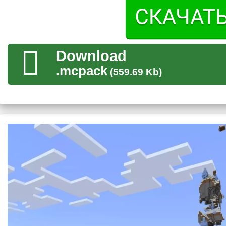
Применение
Применение для таких изменений просто
целая масса
. Мод
Download
выделиться среди других игроков или, например, даст преим
.mcpack
наводки на врага.
(559.69 Kb)
Разумеется, не стоит забывать и о простом желании привнест
менять полюбившийся кубический мир кардинально. В моде н
перекрестие, которое понравится каждому.
Также настраивать можно и прозрачность.
Настройка
Для того чтобы заставить работать мод на Custom crosshai
включить его
в ресурсах игры. А для настройки понадобится