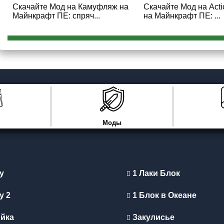
Скачайте Мод на Камуфляж на
Скачайте Мод на Actio
Майнкрафт ПЕ: спряч...
на Майнкрафт ПЕ: ...
Моды
y
1 Лаки Блок
y 2
1 Блок в Океане
йка
Закулисье