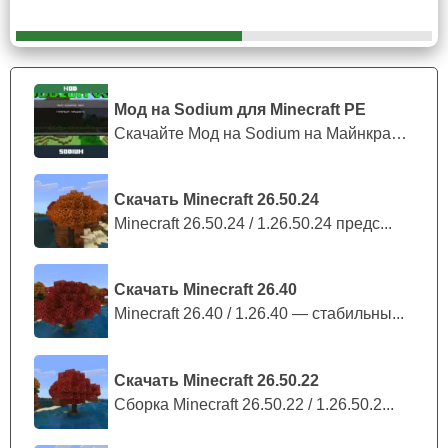
Пожалуй, главное преимущество мода на чит
килаура для Майнкрафт ПЕ раскрывается в
скиллозависимых пвп-сражениях
. С этим аддоном
для пользователя попросту исчезнут непобедимые
Мод на Sodium для Minecraft PE
соперники, а любые соревнования станут победными.
Скачайте Мод на Sodium на Майнкрафт П...
Но нужно не попадаться, для отключения
Скачать Minecraft 26.50.24
существует команда function pixelaura off.
Minecraft 26.50.24 / 1.26.50.24 предс...
Скачать Minecraft 26.40
Minecraft 26.40 / 1.26.40 — стабильны...
Скачать Minecraft 26.50.22
Сборка Minecraft 26.50.22 / 1.26.50.2...