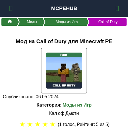
MCPEHUB
Моды
Моды из Игр
Call of Duty
Мод на Call of Duty для Minecraft PE
Опубликовано: 06.05.2024
Категория:
Моды из Игр
Кал оф Дьюти
★
★
★
★
★
(
1
голос, Рейтинг:
5
из 5)