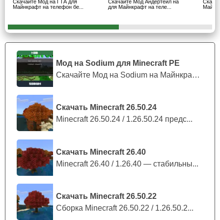
Скачайте Мод на ГТА для
Скачайте Мод Андертейл на
Скачай
Майнкрафт на телефон бе...
для Майнкрафт на теле...
Майнкр
Наиболее сбалансированное оружие это М4.
Танки
Мод на Sodium для Minecraft PE
Не только враги могут пользоваться тяжёлым
Скачайте Мод на Sodium на Майнкрафт П...
вооружением в мое на Call of Duty. Если игрок сможет
убить противников раньше, чем они залезут в танки, то
он сможет взят их под свой контроль, и будет способен в
Скачать Minecraft 26.50.24
любой момент
аннигилировать даже огромное полчище
Minecraft 26.50.24 / 1.26.50.24 предс...
противников.
Скачать Minecraft 26.40
Minecraft 26.40 / 1.26.40 — стабильны...
Скачать Minecraft 26.50.22
Сборка Minecraft 26.50.22 / 1.26.50.2...