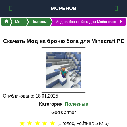
MCPEHUB
Моды
Полезные
Мод на броню бога для Майнкрафт ПЕ
Скачать Мод на броню бога для Minecraft PE
Опубликовано: 18.01.2025
Категория:
Полезные
God's armor
★
★
★
★
★
(
1
голос, Рейтинг:
5
из 5)