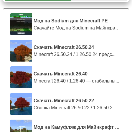
Особенности
Мод на Sodium для Minecraft PE
Однако, чтобы получить доспехи и предметы из мода на
Скачайте Мод на Sodium на Майнкрафт П...
броню бога для Майнкрафт ПЕ, потребуется хотя бы раз
включить креатив
. Иным путем их попросту не получить.
Скачать Minecraft 26.50.24
И сделано это ради баланса на сервере.
Minecraft 26.50.24 / 1.26.50.24 предс...
Такой игрок был бы непобедим.
Скачать Minecraft 26.40
Minecraft 26.40 / 1.26.40 — стабильны...
Скачать Minecraft 26.50.22
Сборка Minecraft 26.50.22 / 1.26.50.2...
Мод на Камуфляж для Майнкрафт ПЕ