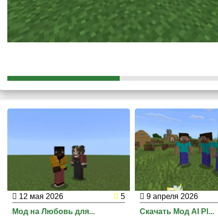
самой игре он сможет создавать НПС, давая им различные с
станут более живыми
.
Мобы наносят высокий урон.
12 мая 2026
5
9 апреля 2026
Мод на Любовь для...
Скачать Мод AI Pl...