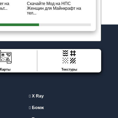
er на
Скачайте Мод на НПС
Скачайте М
т...
Женщин для Майнкрафт на
Майнкрафт 
тел...
Карты
Текстуры
X Ray
Бомж