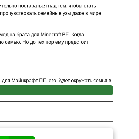
тельно постараться над тем, чтобы стать
 прочувствовать семейные узы даже в мире
од на брата для Minecraft PE. Когда
ою семью. Но до тех пор ему предстоит
а для Майнкрафт ПЕ, его будет окружать семья в
т
помогать своим родным
во многих делах,
ерою не стоит забывать и про целостность своих
строены.