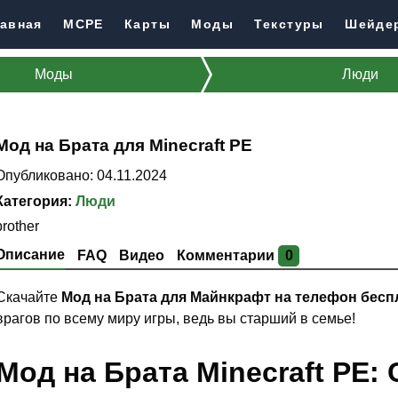
авная
MCPE
Карты
Моды
Текстуры
Шейде
Моды
Люди
Мод на Брата для Minecraft PE
Опубликовано: 04.11.2024
Категория:
Люди
brother
Описание
FAQ
Видео
Комментарии
0
Скачайте
Мод на Брата для Майнкрафт на телефон бесп
врагов по всему миру игры, ведь вы старший в семье!
Мод на Брата Minecraft PE: