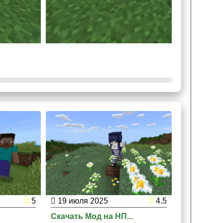
кины, роли и диалоги, благодаря которым они
5
19 июля 2025
4.5
12 июля 
Скачать Мод на НП...
Скачать Мо