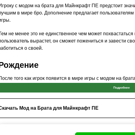
Игроку с модом на брата для Майнкрафт ПЕ предстоит значи
лучшим в мире бро. Дополнение предлагает пользователям
игры.
Тем не менее это не единственное чем может похвастаться м
пользователь вырастет, он сможет пожениться и завести св
заботиться о своей.
Рождение
После того как игрок появится в мире игры с модом на брат
лице матери, отца и пары сестёр и братьев. Стиву предстои
Подробнее
начиная от готовки и заканчивая борьбой с монстрами.
Тем не менее, в моде на брата для Minecraft PE главному г
Скачать Мод на Брата для Майнкрафт ПЕ
близких, поскольку если один из них погибнет все будут рас
Детям можно дать броню.