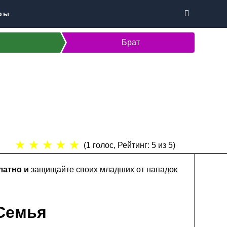
ры
Брат
★
★
★
★
★
(
1
голос, Рейтинг:
5
из 5)
латно и
защищайте своих младших от нападок
 Семья