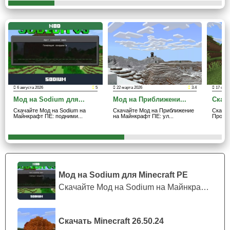
Более того если Стив умудрится умереть костюм
пропадёт.
Шанс данного события мал.
Сложность
6 августа 2026
5
22 марта 2026
3.4
17 сент
Мод на Sodium для...
Мод на Приближени...
Скача
Игрокам Minecraft PE при скачивании мода на
Скачайте Мод на Sodium на
Скачайте Мод на Приближение
Скача
бессмертие стоит учесть, что весь пиксельный мир
Майнкрафт ПЕ: подними...
на Майнкрафт ПЕ: ул...
Провол
строится на сложности. Чем она больше тем более
интересен геймплей. А если Стив
от неё избавится
, то
ему может стать скучно. Из-за этого любимая игра
пользователя может остаться одна.
Мод на Sodium для Minecraft PE
Скачайте Мод на Sodium на Майнкрафт П...
Скачать Minecraft 26.50.24