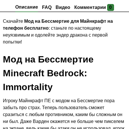
Описание
FAQ
Видео
Комментарии
0
Скачайте
Мод на Бессмертие для Майнкрафт на
телефон бесплатно
: станьте по настоящему
неуязвимым и одолейте эндер дракона с первой
попытки!
Мод на
Бессмертие
Minecraft Bedrock:
Immortality
Игроку Майнкрафт ПЕ с модом на Бессмертие пора
забыть про страх. Теперь пользователь сможет
сразиться с любым противником, каким бы сложным он
ни был. Даже Варден окажется не больше чем пикселем
на экране, ведь какие бы атаки он не использовал, игрок