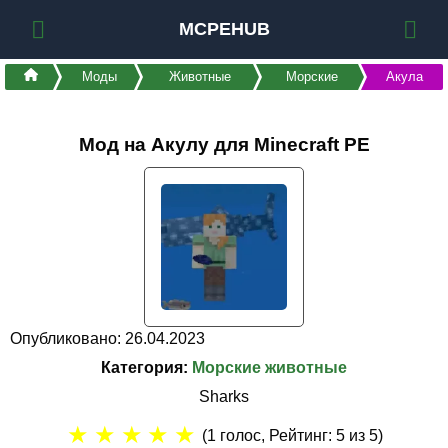
MCPEHUB
Моды
Животные
Морские
Акула
Мод на Акулу для Minecraft PE
Опубликовано: 26.04.2023
Категория:
Морские животные
Sharks
★
★
★
★
★
(
1
голос, Рейтинг:
5
из 5)