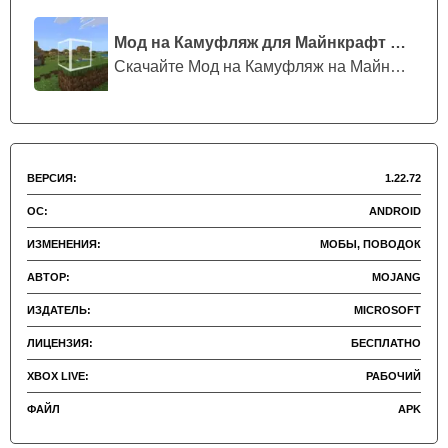
Внимание:
Если игрок хотел установить другую
Мод на Камуфляж для Майнкрафт ПЕ
версию, то он может
скачать Minecraft PE 1.21.72
.
Скачайте Мод на Камуфляж на Майнкрафт...
ВЕРСИЯ:
1.22.72
ОС:
ANDROID
ИЗМЕНЕНИЯ:
МОБЫ, ПОВОДОК
АВТОР:
MOJANG
ИЗДАТЕЛЬ:
MICROSOFT
ЛИЦЕНЗИЯ:
БЕСПЛАТНО
XBOX LIVE:
РАБОЧИЙ
ФАЙЛ
APK