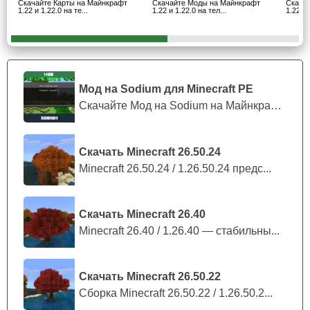
Скачайте Карты на Майнкрафт
Скачайте Моды на Майнкрафт
Скача
1.22 и 1.22.0 на те...
1.22 и 1.22.0 на тел...
1.22 и 
является натяжение самой верёвки. Если она будет
перенапряжена слишком сильно, то может порваться, а
скот направится в самые разные стороны в Minecraft
Bedrock 1.22.72.
Мод на Sodium для Minecraft PE
Скачайте Мод на Sodium на Майнкрафт П...
Существ тяжело контролировать, когда они идут в
разные стороны.
Скачать Minecraft 26.50.24
Minecraft 26.50.24 / 1.26.50.24 предс...
Торговля
Стоит отметить и изменения в плане торговли в
Скачать Minecraft 26.40
Майнкрафт Бедрок 1.22.72. Теперь жители будут менять
Minecraft 26.40 / 1.26.40 — стабильны...
свои цены на вещи в зависимости от ресурсов главного
героя.
Если житель заметит, что у пользователя не
хватает каких-либо ресурсов, то их стоимость
Скачать Minecraft 26.50.22
значительно возрастёт
.
Сборка Minecraft 26.50.22 / 1.26.50.2...