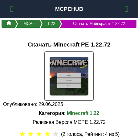
MCPEHUB
MCPE
1.22
Скачать Майнкрафт 1.22.72
Скачать Minecraft PE 1.22.72
Опубликовано: 29.06.2025
Категория:
Minecraft 1.22
Релизная Версия MCPE 1.22.72
★
★
★
★
★
(
2
голоса, Рейтинг:
4
из 5)