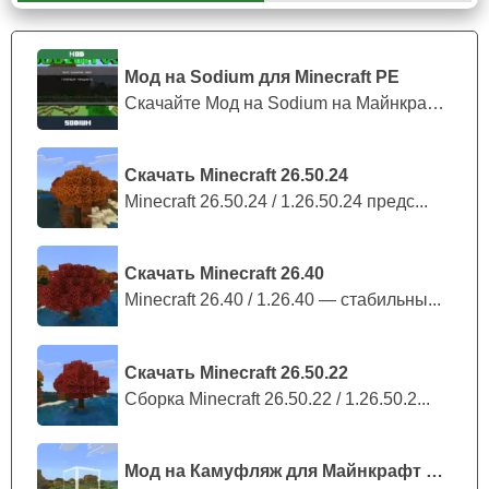
Упряжка
При помощи упряжки в Minecraft PE 1.21.92 главный
Мод на Sodium для Minecraft PE
герой сможет приручить Счастливого Гаста и легко на
Скачайте Мод на Sodium на Майнкрафт П...
нём перемещаться. Более того,
упряжка
делается из
седла, а сам предмет теперь можно скрафтить.
Скачать Minecraft 26.50.24
Для этого главному герою пригодится всего лишь три
Minecraft 26.50.24 / 1.26.50.24 предс...
кожи и один слиток железа. Во всех локациях, где
раньше появлялось седло, оно теперь заменено на кожу,
которая будет варьироваться от одной до пяти единиц,
Скачать Minecraft 26.40
для поддержания внутриигрового баланса.
Minecraft 26.40 / 1.26.40 — стабильны...
Также упряжку можно срезать при помощи ножниц, при
этом необходимо присесть.
Скачать Minecraft 26.50.22
Сборка Minecraft 26.50.22 / 1.26.50.2...
Мод на Камуфляж для Майнкрафт ПЕ