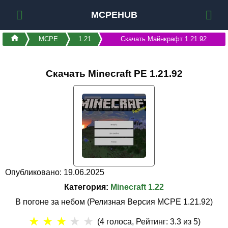
MCPEHUB
MCPE
1.21
Скачать Майнкрафт 1.21.92
Скачать Minecraft PE 1.21.92
Опубликовано: 19.06.2025
Категория:
Minecraft 1.22
В погоне за небом (Релизная Версия MCPE 1.21.92)
★
★
★
★
★
(
4
голоса, Рейтинг:
3.3
из 5)