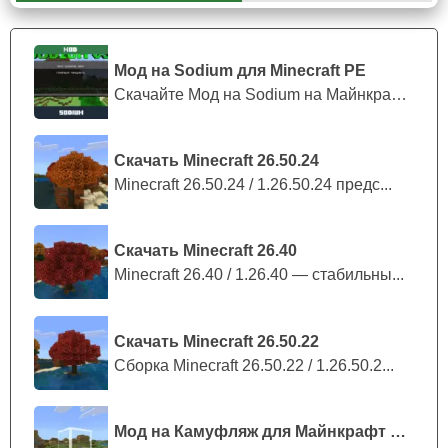
Зелья
Для того чтобы одолеть врагов главному герою в
Майнкрафт 1.21.30.22 не нужно обладать сильным
Мод на Sodium для Minecraft PE
оружием. Авторы игры оставили целое поле для
Скачайте Мод на Sodium на Майнкрафт П...
экспериментов фанатам алхимии и зельеварения, ведь
при помощи склянки и пары ингредиентов главный
Скачать Minecraft 26.50.24
герой вполне может стать
смертоносной машиной
,
Minecraft 26.50.24 / 1.26.50.24 предс...
которая не оставит противникам и шанса на
регенерацию. Тотемы врагам также не помогут.
Скачать Minecraft 26.40
Minecraft 26.40 / 1.26.40 — стабильны...
Создание требует времени.
Скачать Minecraft 26.50.22
Сборка Minecraft 26.50.22 / 1.26.50.2...
Мод на Камуфляж для Майнкрафт ПЕ