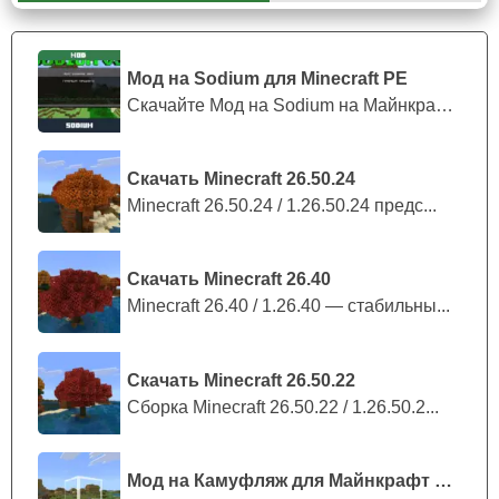
оружием
. Так и полезной способностью.
Самым интересным среди них является паучье зелье,
Мод на Sodium для Minecraft PE
которое позволяет проходить сквозь паутину, а если
Скачайте Мод на Sodium на Майнкрафт П...
главный герой умрёт, то он оставит после себя блоки
ниток.
Скачать Minecraft 26.50.24
Minecraft 26.50.24 / 1.26.50.24 предс...
Враги могут также поглощать зелья.
Скачать Minecraft 26.40
Minecraft 26.40 / 1.26.40 — стабильны...
Скачать Minecraft 26.50.22
Сборка Minecraft 26.50.22 / 1.26.50.2...
Мод на Камуфляж для Майнкрафт ПЕ