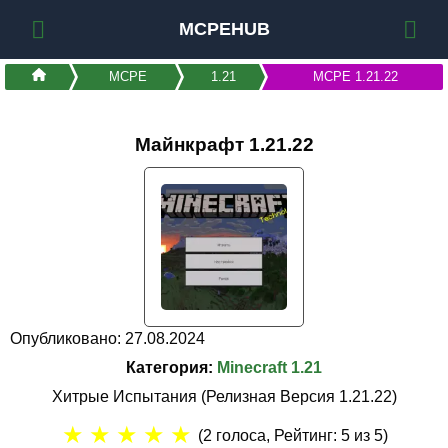
MCPEHUB
MCPE
1.21
MCPE 1.21.22
Майнкрафт 1.21.22
Опубликовано: 27.08.2024
Категория:
Minecraft 1.21
Хитрые Испытания (Релизная Версия 1.21.22)
★
★
★
★
★
(
2
голоса, Рейтинг:
5
из 5)