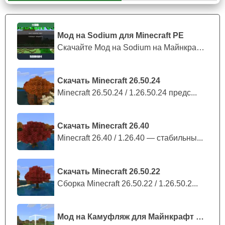
станут настоящим билетом в счастливую жизнь для
большинства игроков в новой версии.
Мод на Sodium для Minecraft PE
При помощи этих предметов главный герой сможет
Скачайте Мод на Sodium на Майнкрафт П...
запросто
проходить сквозь паутину
, оставлять после
смерти чешуйниц. А также наносить врагам урон при
помощи отравленных стрел.
Скачать Minecraft 26.50.24
Minecraft 26.50.24 / 1.26.50.24 предс...
Зелья добываются в новой локации.
Скачать Minecraft 26.40
Minecraft 26.40 / 1.26.40 — стабильны...
Скачать Minecraft 26.50.22
Сборка Minecraft 26.50.22 / 1.26.50.2...
Мод на Камуфляж для Майнкрафт ПЕ