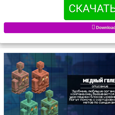
Майнкрафт Бедрок Эдишн 1.
Обновление Майнкрафт 1.21.120.25 привносит свежие механ
удобнее и визуально приятнее. Одним из ключевых нововв
помощники, которые автоматически сортируют предметы. И
Downloa
големы будут переносить его в обычные хранилища, тем с