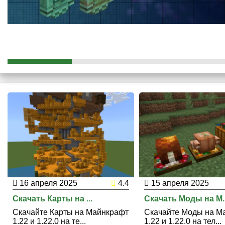
Со временем големы могут окисляться, превращаясь в деко
присвоенное им имя, но двигаться они не смогут. Но игроки 
помощи топора. Также их можно защитить от дальнейшего о
актуален и для следующих
обновлений MCPE
.
16 апреля 2025
4.4
15 апреля 2025
Скачать Карты на ...
Скачать Моды на М..
Скачайте Карты на Майнкрафт
Скачайте Моды на М
1.22 и 1.22.0 на те...
1.22 и 1.22.0 на тел...