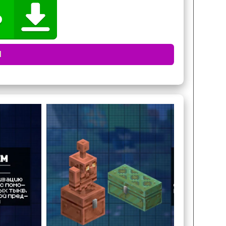
21.120.25
ики и исправления, которые делают игру
едений стали медные големы. Это полезные
гроки могут
складывать лут в медные сундуки
, а
d
амым экономя время.