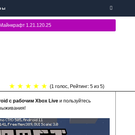
ры
Майнкрафт 1.21.120.25
★
★
★
★
★
(
1
голос, Рейтинг:
5
из 5)
oid с рабочим Xbox Live
и пользуйтесь
выживания!