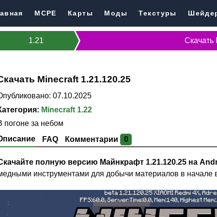
авная
MCPE
Карты
Моды
Текстуры
Шейде
1.21
Скачать 
Скачать Minecraft 1.21.120.25
Опубликовано: 07.10.2025
Категория:
Minecraft 1.22
В погоне за небом
Описание
FAQ
Комментарии
0
Скачайте полную версию Майнкрафт 1.21.120.25 на Andr
медными инструментами для добычи материалов в начале 