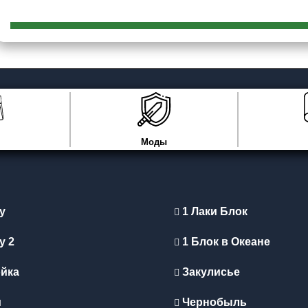
Моды
y
1 Лаки Блок
y 2
1 Блок в Океане
йка
Закулисье
Улучшения блоков и текстур
и
Чернобыль