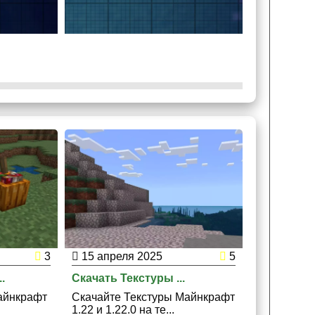
ративные статуи. У них сохранится
могут оживить статуи, очистив их, например, при
кисления, используя воск. Этот лайфхак
3
15 апреля 2025
5
15 апрел
.
Скачать Текстуры ...
Скачать Ш
айнкрафт
Скачайте Текстуры Майнкрафт
Скачайте 
1.22 и 1.22.0 на те...
Майнкрафт 1