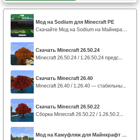
Создаётся она при помощи пера, медного слитка и
палки, разложенных по очереди посередине сверху
вниз.
Мод на Sodium для Minecraft PE
Скачайте Мод на Sodium на Майнкрафт П...
Глиняные черепки можно получить при использовании
кисти на подозрительном гравии и песке.
Скачать Minecraft 26.50.24
Minecraft 26.50.24 / 1.26.50.24 предс...
Стоит отметить, что в Майнкрафт 1.20.30.20 кисть
быстро тратится, и для увеличения её ресурса
необходимо использовать заклятие прочности или
Скачать Minecraft 26.40
починки.
Minecraft 26.40 / 1.26.40 — стабильны...
Вишнёвая роща
Скачать Minecraft 26.50.22
Сборка Minecraft 26.50.22 / 1.26.50.2...
Теперь прогулки под цветущей вишней возможны не
только в реальности, но и в игре Minecraft PE 1.20.30.20.
Особый шарм ей придаёт не только цвет, но и
падающие
Мод на Камуфляж для Майнкрафт ПЕ