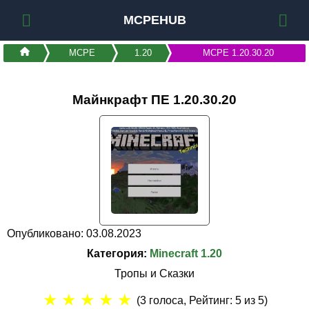
MCPEHUB
MCPE
1.20
MCPE 1.20.30.20
Майнкрафт ПЕ 1.20.30.20
Опубликовано: 03.08.2023
Категория:
Minecraft 1.20
Тропы и Сказки
★
★
★
★
★
(
3
голоса, Рейтинг:
5
из 5)