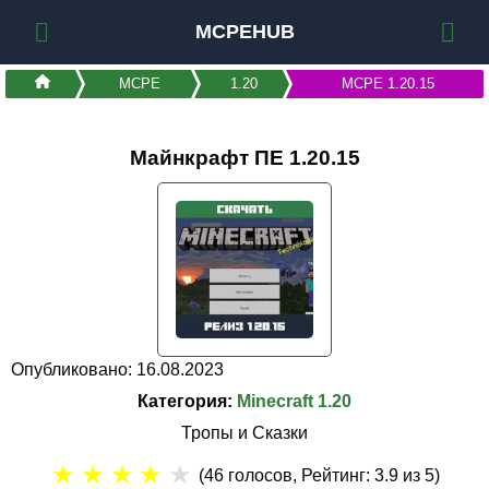
MCPEHUB
MCPE
1.20
MCPE 1.20.15
Майнкрафт ПЕ 1.20.15
Опубликовано: 16.08.2023
Категория:
Minecraft 1.20
Тропы и Сказки
★
★
★
★
★
(
46
голосов, Рейтинг:
3.9
из 5)