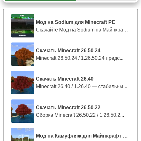
игрока Майнкрафт 1.20.15
вылетает игра
, невозможно
описать всю ту палитру чувств и эмоций, которые
бушуют в нём. Ведь что может быть важнее
большого
Мод на Sodium для Minecraft PE
количества кадров в секунду и правильной
Скачайте Мод на Sodium на Майнкрафт П...
работоспособности игрового процесса
.
Скачать Minecraft 26.50.24
В данном обновлении игра больше не крашится
Minecraft 26.50.24 / 1.26.50.24 предс...
при переходе из нижнего в верхний мир.
Скачать Minecraft 26.40
Ведьма
Minecraft 26.40 / 1.26.40 — стабильны...
Эта хитрая дама сумела попортить кровь многим
игрокам Minecraft PE 1.20.15, теперь во время рейдеров
Скачать Minecraft 26.50.22
она будет помогать вторженцам, кидая в их сторону
Сборка Minecraft 26.50.22 / 1.26.50.2...
зелья лечения и регенерации.
Мод на Камуфляж для Майнкрафт ПЕ