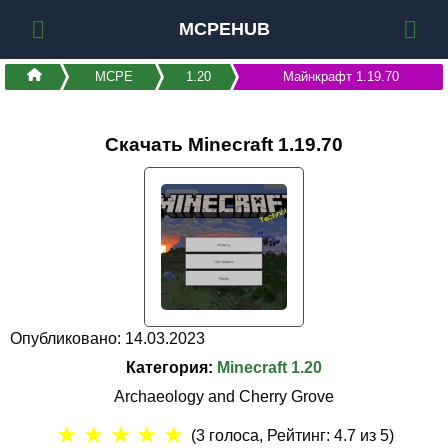
MCPEHUB
MCPE
1.20
Майнкрафт 1.19.70
Скачать Minecraft 1.19.70
Опубликовано: 14.03.2023
Категория:
Minecraft 1.20
Archaeology and Cherry Grove
★
★
★
★
★
(
3
голоса, Рейтинг:
4.7
из 5)