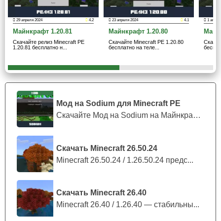
29 апреля 2024
4.2
23 апреля 2024
4.1
1 апрел
Подозрительный песок
Майнкрафт 1.20.81
Майнкрафт 1.20.80
Майн
Скачайте релиз Minecraft PE
Скачайте Minecraft PE 1.20.80
Скачай
1.20.81 бесплатно н...
бесплатно на теле...
беспла
Уникальной особенностью подозрительного песка в
Minecraft PE 1.19.70 является то, что он хранит в себе
полезные и очень интересные вещи.
Добраться до них
можно с помощью кисти, аккуратно очищая его
Мод на Sodium для Minecraft PE
частицы.
Скачайте Мод на Sodium на Майнкрафт П...
Очень важно не перепутать данный блок с обычным
песком, ведь они почти не отличаются. Отправиться на
Скачать Minecraft 26.50.24
его поиски лучше к подножию пустынного храма.
Minecraft 26.50.24 / 1.26.50.24 предс...
Вишневый биом
Скачать Minecraft 26.40
Теперь в горах Майнкрафт 1.19.70 можно найти
Minecraft 26.40 / 1.26.40 — стабильны...
вишневый биом.
Организаторы создали удивительное