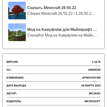
место,
где оттенки розового дарят гармонию и
спокойствие.
Скачать Minecraft 26.50.22
Сборка Minecraft 26.50.22 / 1.26.50.2...
Более того, из лепестков цветущей сакуры можно
будет сделать краситель розового цвета и
Мод на Камуфляж для Майнкрафт ПЕ
использовать его для интерьера или других личных
Скачайте Мод на Камуфляж на Майнкрафт...
целей.
На данный момент среди обитателей фауны можно
встретить пчел, свиней, кроликов и овец. Безусловно,
ВЕРСИЯ:
1.19.70
много интересного ждет в этом загадочном и
ОС:
ANDROID
таинственном месте.
ИЗМЕНЕНИЯ:
АРХЕОЛОГИЯ
ДАТА ВЫХОДА
09 МАРТА 2023
АВТОР:
MOJANG
ИЗДАТЕЛЬ:
MICROSOFT