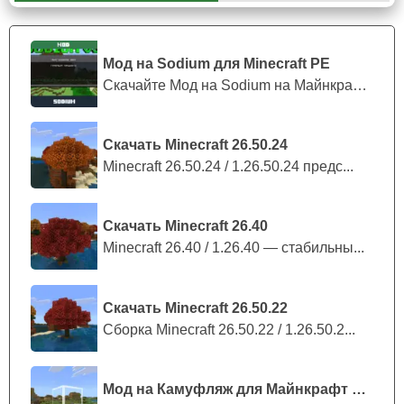
В Minecraft PE 1.16.1 Искажённый лес встречается
в виде небольших островов, расположенных в
Мод на Sodium для Minecraft PE
океане лавы. Они могут достигать размера
Скачайте Мод на Sodium на Майнкрафт П...
нескольких сотен блоков.
Скачать Minecraft 26.50.24
Долина Песка Душ
Minecraft 26.50.24 / 1.26.50.24 предс...
Долина Песка Душ в Майнкрафт 1.16.1 представляет
Скачать Minecraft 26.40
собой огромную пещеру, усыпанную песком душ и
Minecraft 26.40 / 1.26.40 — стабильны...
почвой душ. Песок душ замедляет движение мобов, а
почва душ усиливает эффект замедления.
Скачать Minecraft 26.50.22
На поверхности Долины Песка Душ можно встретить
Сборка Minecraft 26.50.22 / 1.26.50.2...
базальтовые сталагнаты и адские ископаемые останки.
Эти образования, выполненные из базальтовых блоков,
являются
источником ценных ресурсов.
Адские
Мод на Камуфляж для Майнкрафт ПЕ
ископаемые останки содержат в себе алмазы, золото и