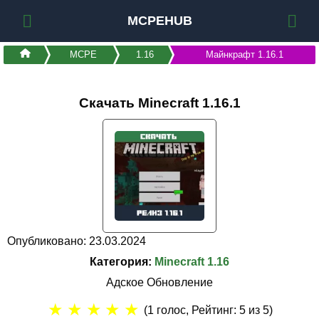
MCPEHUB
MCPE
1.16
Майнкрафт 1.16.1
Скачать Minecraft 1.16.1
Опубликовано: 23.03.2024
Категория:
Minecraft 1.16
Адское Обновление
★
★
★
★
★
(
1
голос, Рейтинг:
5
из 5)