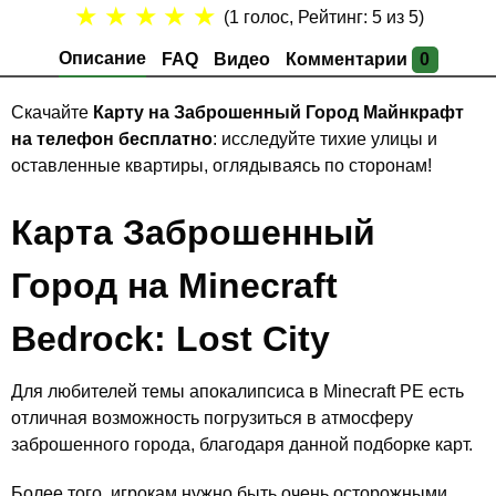
★
★
★
★
★
(
1
голос, Рейтинг:
5
из 5)
Описание
FAQ
Видео
Комментарии
0
Скачайте
Карту на Заброшенный Город Майнкрафт
на телефон бесплатно
: исследуйте тихие улицы и
оставленные квартиры, оглядываясь по сторонам!
Карта Заброшенный
Город на Minecraft
Bedrock: Lost City
Для любителей темы апокалипсиса в Minecraft PE есть
отличная возможность погрузиться в атмосферу
заброшенного города, благодаря данной подборке карт.
Более того, игрокам нужно быть очень осторожными,