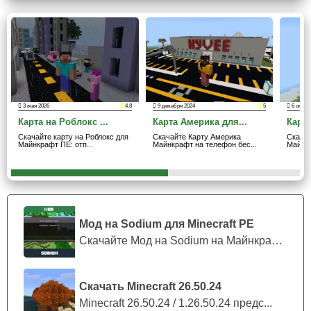
момент напасть на Стива.
Зомбиполис
Зомбиполис — это карта огромного заброшенного
города в Майнкрафт ПЕ. Где
крафтеры окажутся в
3 мая 2026
4.8
9 декабря 2024
5
6 октяб
оставленном мегаполисе с разрушенными
Карта на Роблокс ...
Карта Америка для...
Карта
зданиями и пустыми дорогами.
Скачайте карту на Роблокс для
Скачайте Карту Америка
Скача
Майнкрафт ПЕ: отп...
Майнкрафт на телефон бес...
Майнкр
Кстати, играя в многопользовательском режиме,
можно
устроить ролевые приключения,
идеально подходящие
для зомби-апокалипсиса. Местность содержит
множество уникальных зданий. Среди которых есть
Мод на Sodium для Minecraft PE
забытый отель, городские часы, высокий небоскреб и
Скачайте Мод на Sodium на Майнкрафт П...
многое другое.
Скачать Minecraft 26.50.24
Minecraft 26.50.24 / 1.26.50.24 предс...