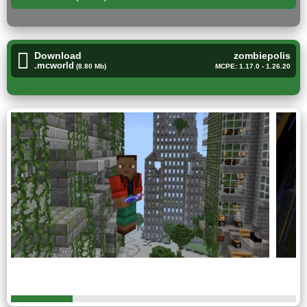
играть в режиме творчества, что также добавит
массу вариативности.
Download
zombiepolis
.mcworld
(8.80 Mb)
MCPE: 1.17.0 - 1.26.20
Разрушенный город
Для любителей зомби-апокалипсиса в Minecraft PE есть
одна очень занимательная карта, где герой оказывается
в самом центре огромного мегаполиса.
По задумке автора, в городе случился зомби-
апокалипсис. И в связи с тем, что местность
заброшенная, крафтеры могут добыть ресурсы в
домах и построить свою собственную базу.
Однако, есть и дополнительные препятствия на пути. По
улицам бродят мертвецы, которые готовы в любой