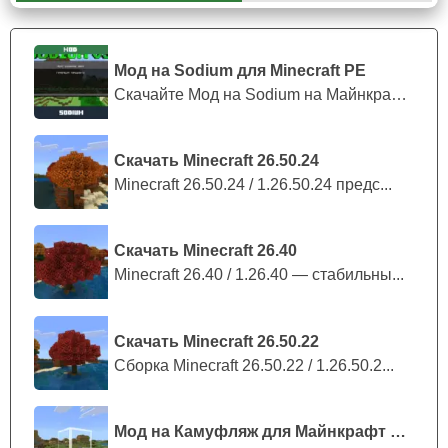
В случае смерти игрока, он воскресает.
Мод на Sodium для Minecraft PE
Скачайте Мод на Sodium на Майнкрафт П...
Жители
Скачать Minecraft 26.50.24
На карте тёмный город имеется большое количество
Minecraft 26.50.24 / 1.26.50.24 предс...
жителей. Каждый из них по своему относится к игроку.
Некоторые из них рады видеть игрока Minecraft PE у
себя дома. Другие же
стараются избегать с ним
Скачать Minecraft 26.40
встречи
и в случае чего прогоняют его, не желая
Minecraft 26.40 / 1.26.40 — стабильны...
делиться с ним информацией.
Скачать Minecraft 26.50.22
Сборка Minecraft 26.50.22 / 1.26.50.2...
Мод на Камуфляж для Майнкрафт ПЕ