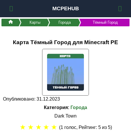
MCPEHUB
Карты
Города
Тёмный Город
Карта Тёмный Город для Minecraft PE
Опубликовано: 31.12.2023
Категория:
Города
Dark Town
★
★
★
★
★
(
1
голос, Рейтинг:
5
из 5)