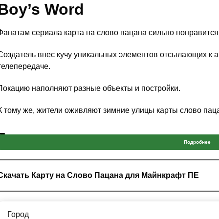
Boy’s Word
Фанатам сериала карта на слово пацана сильно понравится
Создатель внес кучу уникальных элементов отсылающих к 
телепередаче.
Локацию наполняют разные объекты и постройки.
К тому же, жители оживляют зимние улицы карты слово пац
Город
Подробнее
В карте на слово пацана город Minecraft PE представлен как 
Скачать Карту на Слово Пацана для Майнкрафт ПЕ
Автор поработал над различными районами и внедрил дета
Заводы, магазины, улицы и конечно же панельки ждут по
Город