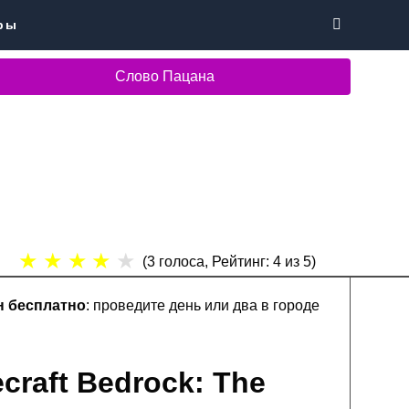
ры
Слово Пацана
★
★
★
★
★
(
3
голоса, Рейтинг:
4
из 5)
н бесплатно
: проведите день или два в городе
craft Bedrock:
The