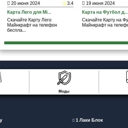
20 июня 2024
3.4
19 июня 2024
Снегопад придает атмосферу и украшает дома в праздничн
Карта Лего для Mi...
Карта на Футбол д...
Скачайте Карту Лего
Скачайте Карту на Ф
Майнкрафт на телефон
Майнкрафт на телефон
беспла...
Моды
y
1 Лаки Блок