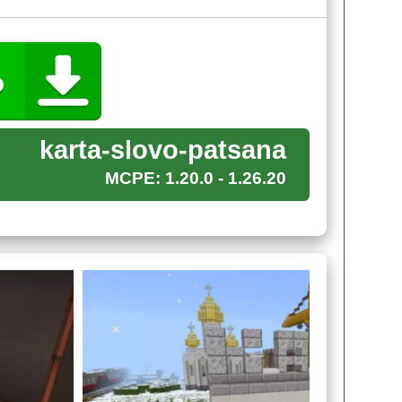
ую на карте слово пацана для Minecraft PE, то
karta-slovo-patsana
MCPE: 1.20.0 - 1.26.20
ку, чтобы привести в действие вагоны.
ПЕ пользователь может встретить на своем пути
еплой одеждой, так как погода на улице