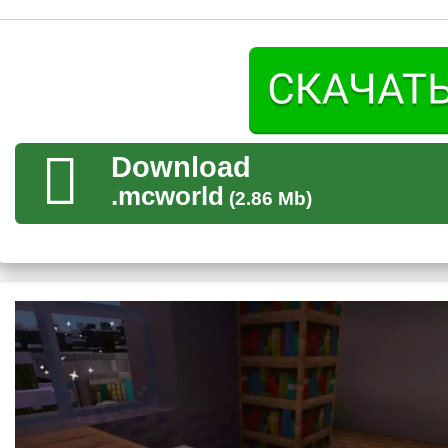
Майнкрафт ПЕ.
Метро
Если Стиву необходимо переместиться из одной точки в друг
герой может воспользоваться метро.
Download
.mcworld
(2.86 Mb)
Для запуска необходимо нажать на соответствующую кноп
Тороговля
Во время путешествия по карте слово пацана в Майнкрафт 
рынок, известное место.
Здесь можно отведать разнообразные блюда или запастись т
прохладная.