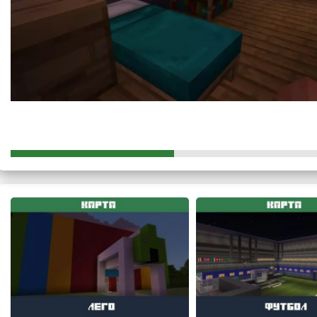
Торговля доступна каждому. Геймерам необходимо просто и
любому продавцу.
Кварталы
Карта на слово пацана в игре Minecraft PE поделена на 4 к
вид:
Жилой район;
Центральный;
Рынок;
Парк.
Главной отличительной чертой является то, что каждое из 
тончайших мелочей, что делает игровой процесс более увл
Погода
Зима окутала теплый и небольшой городок на карте слово па