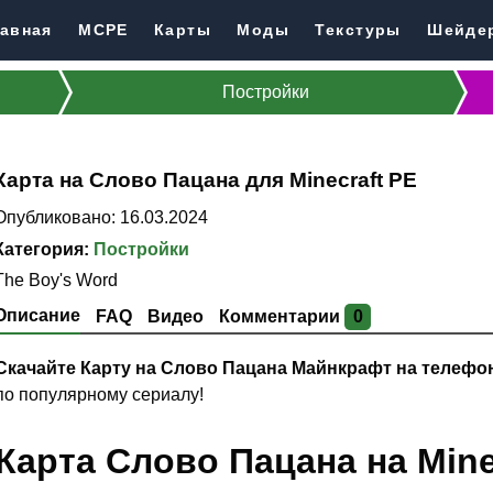
авная
MCPE
Карты
Моды
Текстуры
Шейде
Постройки
Карта на Слово Пацана для Minecraft PE
Опубликовано: 16.03.2024
Категория:
Постройки
The Boy's Word
Описание
FAQ
Видео
Комментарии
0
Скачайте Карту на Слово Пацана Майнкрафт на телефо
по популярному сериалу!
Карта Слово Пацана на Mine