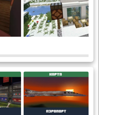
меть игровую валюту и подойти к абсолютно
вартала, каждый из которых имеет особенный
исторических мест тщательно отполировано до
екательным и фантастическим.
цана для Minecraft PE.