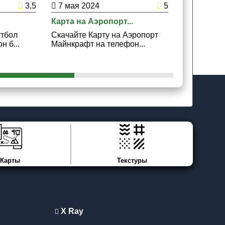
3.5
7 мая 2024
5
7 мая 20
ый период.
Карта на Аэропорт...
Карта на Г
утбол
Скачайте Карту на Аэропорт
Скачайте К
 б...
Майнкрафт на телефон...
Поттера Ма
Карты
Текстуры
X Ray