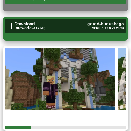
дома. Побывают в запустевших торговых центрах
и заброшенных государственных учреждениях.
Download
gorod-budushego
.mcworld
(4.82 Mb)
MCPE: 1.17.0 - 1.26.20
Кроме того, все это поражает воображение и вызывает
множество неотвратимых вопросов.
Зомбиполис
Эта карта на разрушенный город в Minecraft PE —
настоящее открытие для любителей ярких и необычных
игровых миров.
Здесь собраны уникальные элементы декора и
оформления, которые создают атмосферу
настоящего мегаполиса, столкнувшегося с
катастрофой.