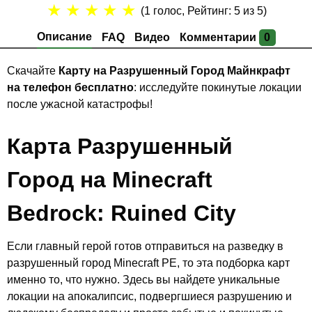
★
★
★
★
★
(
1
голос, Рейтинг:
5
из 5)
Описание
FAQ
Видео
Комментарии
0
Скачайте
Карту на Разрушенный Город Майнкрафт
на телефон бесплатно
: исследуйте покинутые локации
после ужасной катастрофы!
Карта Разрушенный
Город на Minecraft
Bedrock: R
uined City
Если главный герой готов отправиться на разведку в
разрушенный город Minecraft PE, то эта подборка карт
именно то, что нужно. Здесь вы найдете уникальные
локации на апокалипсис, подвергшиеся разрушению и