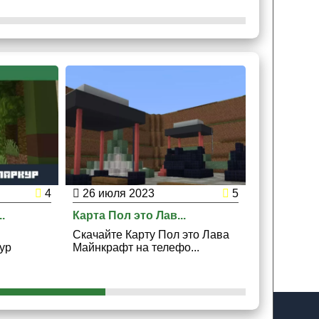
4
26 июля 2023
5
20 апрел
.
Карта Пол это Лав...
Карта на С
Скачайте Карту Пол это Лава
Скачайте К
ур
Майнкрафт на телефо...
Спиральны
Майнкрафт 