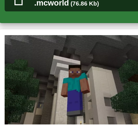
.mcworld
(76.86 Kb)
себе вызов.
Автор отлично поработал над текстурами карты, этапами и 
обязательно оценят
качество исполнения всех заданий
и ра
Безусловно, тех, кто дойдет до самого финала ждут приятн