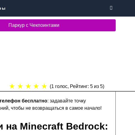
ры
Паркур с Чекпоинтами
★
★
★
★
★
(
1
голос, Рейтинг:
5
из 5)
 телефон бесплатно
: задавайте точку
ий, чтобы не возвращаться в самое начало!
и
на Minecraft Bedrock: