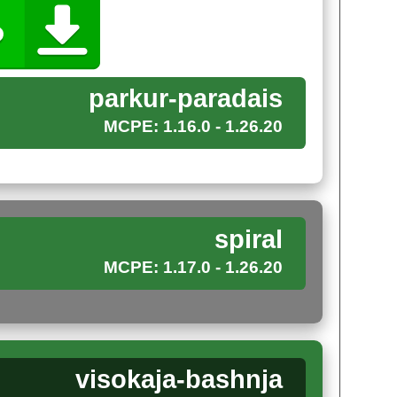
 не только подтянуть свою физическую силу,
ач.
parkur-paradais
MCPE: 1.16.0 - 1.26.20
го здания, испытания в котором будут проходить
льшая, поэтому уместны чекпоинты и их
spiral
и будут встречаться разные сложности в виде
MCPE: 1.17.0 - 1.26.20
рочих вещей.
visokaja-bashnja
глашает всех крафтеров Minecraft PE бросить