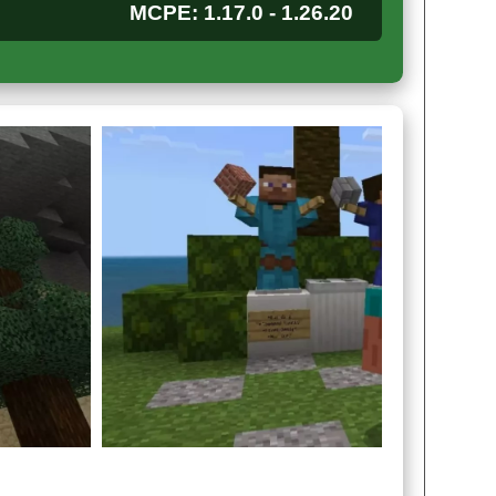
MCPE: 1.17.0 - 1.26.20
чекпоинтами в своей работе. Пользователи
зных испытаний, которые упадут на долю Стива.
ые бонусы.