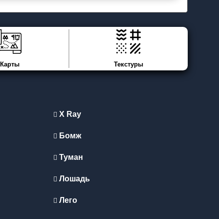
Карты
Текстуры
X Ray
Бомж
Туман
Лошадь
Лего