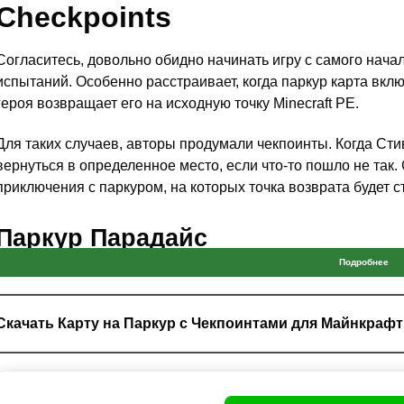
Сheckpoints
Согласитесь, довольно обидно начинать игру с самого нача
испытаний. Особенно расстраивает, когда паркур карта вклю
героя возвращает его на исходную точку Minecraft PE.
Для таких случаев, авторы продумали чекпоинты. Когда Сти
вернуться в определенное место, если что-то пошло не та
приключения с паркуром, на которых точка возврата будет с
Паркур Парадайс
Подробнее
Отличная карта паркура, которая имеет не только чекпоинты
ПЕ. Тематика игры заключается в том, что Стив попадет в д
должно быть во много раз.
Скачать Карту на Паркур с Чекпоинтами для Майнкрафт
Соответственно,
ему необходимо будет совершать прыжк
другой
с целью прохождения довольно большой цепочки ур