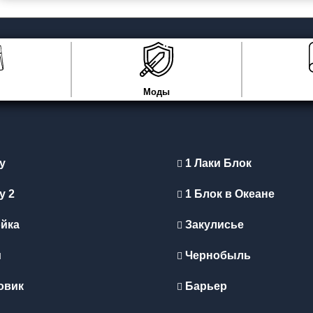
Моды
y
1 Лаки Блок
y 2
1 Блок в Океане
йка
Закулисье
и
Чернобыль
овик
Барьер