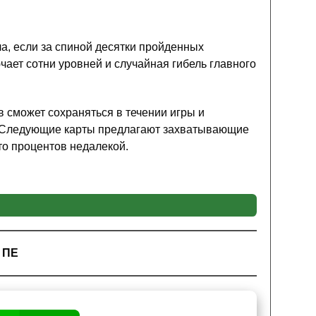
ла, если за спиной десятки пройденных
чает сотни уровней и случайная гибель главного
в сможет сохраняться в течении игры и
к. Следующие карты предлагают захватывающие
то процентов недалекой.
, но и
очень интересный сюжет
в Майнкрафт
ом, где все выглядит и является больше, чем
 ПЕ
и, перебираться с одного предмета на
овней.