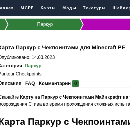
авная
MCPE
Карты
Моды
Текстуры
Шейде
Паркур
Карта Паркур с Чекпоинтами для Minecraft PE
Опубликовано: 14.03.2023
Категория:
Паркур
Parkour Сheckpoints
Описание
FAQ
Комментарии
0
Скачайте
Карту на Паркур с Чекпоинтами Майнкрафт на
возрождения Стива во время прохождения сложных испытан
Карта Паркур
с Чекпоинтам