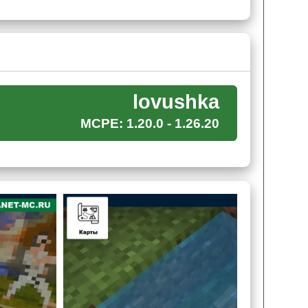
в Minecraft PE. В этой локации Стиву придётся
. А из-за того ч
то они сделаны из бедрока
чить нельзя.
lovushka
MCPE: 1.20.0 - 1.26.20