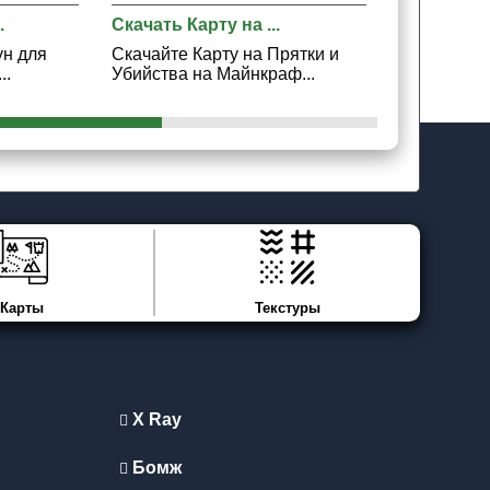
.
Скачать Карту на ...
Скачать Ка
ун для
Скачайте Карту на Прятки и
Скачайте К
..
Убийства на Майнкраф...
Кальмара 2
Карты
Текстуры
X Ray
Бомж