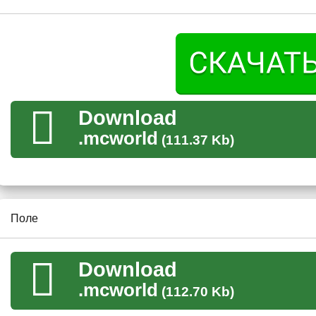
пользователя
, поскольку с ней можно взаимодействовать. 
головоломку и позволяют её решить. А сам стиль прохожде
На карте можно играть вдвоём.
Поле
Download
.mcworld
(111.37 Kb)
В данной карте найти кнопку всё несколько проще. Ландша
мест из Майнкрафт ПЕ. Особенное внимание игрокам стоит 
сложных кнопок
. Стиву придётся хорошо постараться, чтоб
достаточную смекалку способен её отыскать.
Поле
В первой локации она находится в воде.
Download
.mcworld
(112.70 Kb)
Ловушка