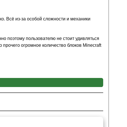
ко. Всё из-за особой сложности и механики
нно поэтому пользователю не стоит удивляться
о прочего огромное количество блоков Minecraft
из-за того, что автор данного дополнения
еханики, чтобы путать и обманывать
айнкрафт ПЕ смогут её пройти, поскольку
, что поисковые локации на карте найти кнопку
ичество мебели, которая
будет отвлекать