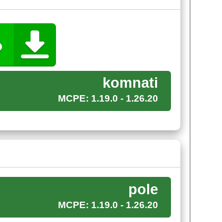
Некоторые элементы декора влияют на
ния является одиночным.
komnati
MCPE: 1.19.0 - 1.26.20
фт локаций здесь выполнен в стиле обычных
уделить полю. Здесь скрыта одна из
самых
ы найти её. Тем не менее главный герой проявив
pole
MCPE: 1.19.0 - 1.26.20