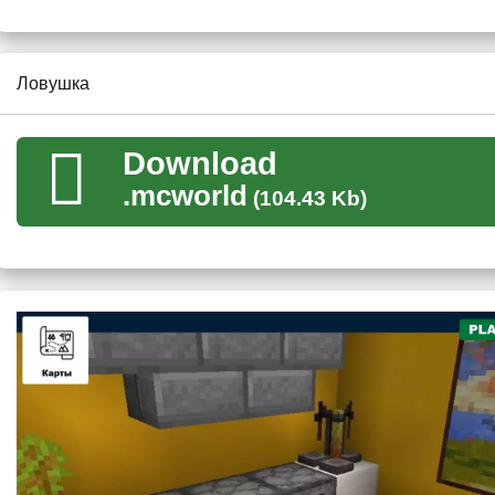
Данная карта найти кнопку создана для особо крутых игроко
выйти из ловушки. Их несколько и они делятся по сложностям
побег точно нельзя назвать лёгким
. Режим креатива вклю
Ловушка
Download
.mcworld
(104.43 Kb)