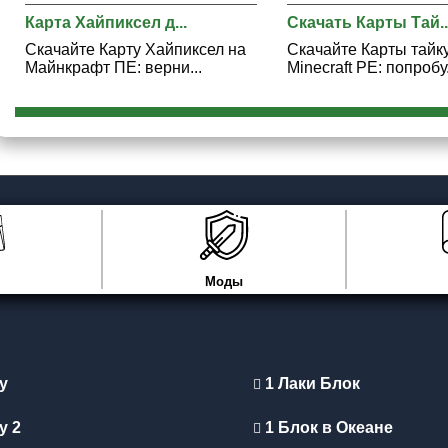
Карта Хайпиксел д...
Скачать Карты Тай..
Скачайте Карту Хайпиксел на
Скачайте Карты тайк
Майнкрафт ПЕ: верни...
Minecraft PE: попробу.
Моды
y
1 Лаки Блок
y 2
1 Блок в Океане