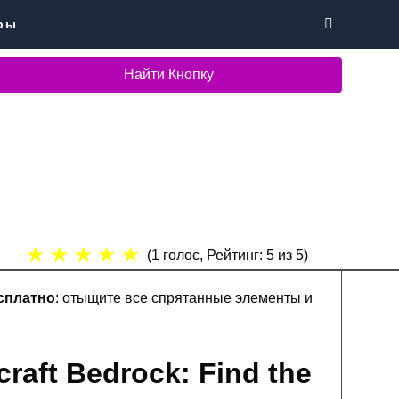
ры
Найти Кнопку
★
★
★
★
★
(
1
голос, Рейтинг:
5
из 5)
сплатно
: отыщите все спрятанные элементы и
raft Bedrock: Find the