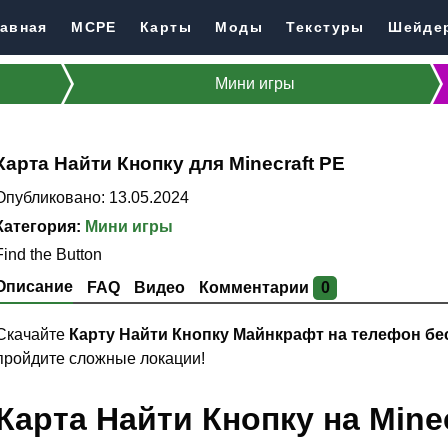
авная
MCPE
Карты
Моды
Текстуры
Шейде
Мини игры
Карта Найти Кнопку для Minecraft PE
Опубликовано: 13.05.2024
Категория:
Мини игры
Find the Button
Описание
FAQ
Видео
Комментарии
0
Скачайте
Карту Найти Кнопку Майнкрафт на телефон бе
пройдите сложные локации!
Карта Найти Кнопку на Minec