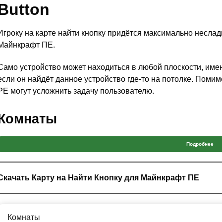
Button
Игроку на карте найти кнопку придётся максимально неслад
Майнкрафт ПЕ.
Само устройство может находиться в любой плоскости, име
если он найдёт данное устройство где-то на потолке. Помим
PE могут усложнить задачу пользователю.
Комнаты
Данная карта найти кнопку является одной из сложных. Всё 
Подробнее
нисколько не стеснятся использовать различные игровые м
пользователей. Тем не менее самые усердные из игроков М
некоторая часть логики в данном дополнении имеется.
Скачать Карту на Найти Кнопку для Майнкрафт ПЕ
Особое внимание игрокам Minecraft PE стоит обратить на то
выполнены в виде комнат. В них расставлено огромное кол
Комнаты