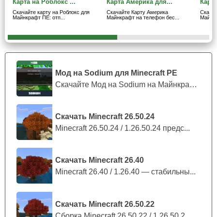
Карта на Роблокс ...
Карта Америка для...
Карта
одну вещь. Действительно бросается в глаза, что эта
Скачайте карту на Роблокс для
Скачайте Карту Америка
Скача
карта на ГТА сан андреас в Майнкрафт ПЕ сделана с
Майнкрафт ПЕ: отп...
Майнкрафт на телефон бес...
Майнкр
душой и большим
вниманием к деталям
.
Практически все дома потрясающе детализованы
не только снаружи, но и внутри. Игрок может зайти
Мод на Sodium для Minecraft PE
в дом и насладиться отличным интерьером и
Скачайте Мод на Sodium на Майнкрафт П...
дизайном.
Скачать Minecraft 26.50.24
Карта на ГТА сан андреас поможет погрузиться в
Minecraft 26.50.24 / 1.26.50.24 предс...
атмосферу игры, если вдруг пользователь
не имеет
ресурсов
запустить её на своём компьютере. Теперь
игрок может совместить две свои любимые игры и
Скачать Minecraft 26.40
насладится ГТА, играя в Minecraft PE. Тем более, что
Minecraft 26.40 / 1.26.40 — стабильны...
детализация просто потрясающая.
Скачать Minecraft 26.50.22
Сборка Minecraft 26.50.22 / 1.26.50.2...