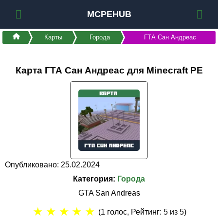
MCPEHUB
Карты
Города
ГТА Сан Андреас
Карта ГТА Сан Андреас для Minecraft PE
Опубликовано: 25.02.2024
Категория:
Города
GTA San Andreas
★
★
★
★
★
(
1
голос, Рейтинг:
5
из 5)