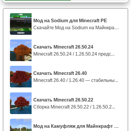
города и грузовые машины.
Мод на Sodium для Minecraft PE
Прогулки
Скачайте Мод на Sodium на Майнкрафт П...
Благодаря размером карты Дубая игроки Minecraft PE
Скачать Minecraft 26.50.24
смогут устраивать различные прогулки по самым
Minecraft 26.50.24 / 1.26.50.24 предс...
знатным местам огромного города. Начиная от скверов
и оазисов,
заканчивая различными банками и
гостиницами
, в которых игроков будет ждать самое
Скачать Minecraft 26.40
лучшее обслуживание.
Minecraft 26.40 / 1.26.40 — стабильны...
Скачать Minecraft 26.50.22
Сборка Minecraft 26.50.22 / 1.26.50.2...
Мод на Камуфляж для Майнкрафт ПЕ