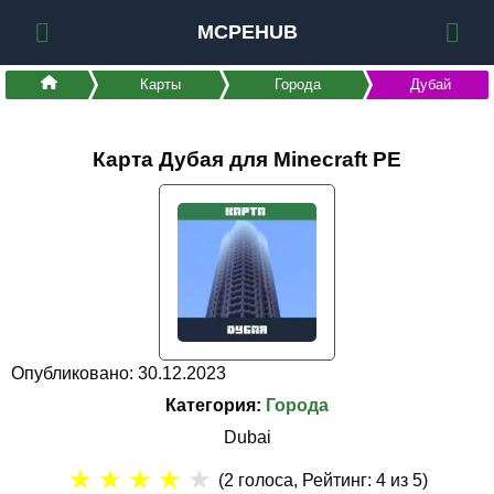
MCPEHUB
Карты
Города
Дубай
Карта Дубая для Minecraft PE
Опубликовано: 30.12.2023
Категория:
Города
Dubai
★
★
★
★
★
(
2
голоса, Рейтинг:
4
из 5)