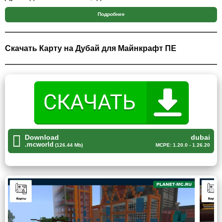
насладиться отдыхом вдали от сует.
Подробнее
Здания
Скачать Карту на Дубай для Майнкрафт ПЕ
Одним из самых главных достоинств карт Дубая для
Майнкрафт ПЕ является наличие на ней огромное
количество зданий, начиная от незамысловатых
магазинов, заканчивая огромными небоскрёбами,
которые скрываются среди облаков. Также игроки смогут
насладиться великолепными видами персидского
залива, который омывает берега столь замечательного
Download
dubai
города.
.mcworld
(126.44 Mb)
MCPE: 1.20.0 - 1.26.20
Также помимо зданий на карте Дубая для Minecraft PE
игроки смогут насладиться уникальной архитектурой
объединённых арабских эмиратов. В данном виде
строительства наиболее привычными элементами
являются
огромные здания
, большое количество стёкол