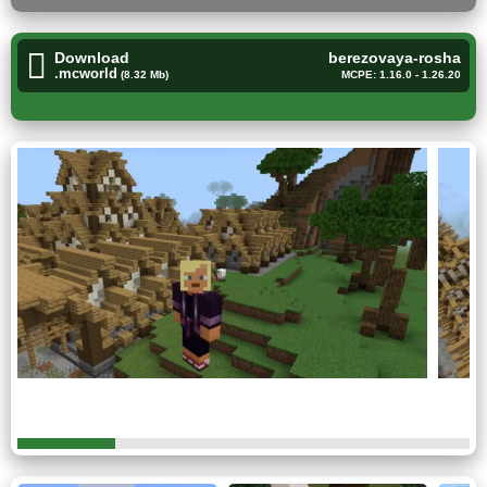
погружение в игровой мир максимально
реалистичным.
Download
berezovaya-rosha
.mcworld
(8.32 Mb)
MCPE: 1.16.0 - 1.26.20
Средневековые постройки, узкие улочки и тематический
дизайн делают прогулки на данной локации невероятно
спокойными.
Кроме того, крафтеры могут заглянуть внутрь домов,
чтобы узнать, как живут жители деревни.
Поселение у озера
Эта уникальная карта для Minecraft PE порадует всех
любителей уединенной жизни вдали от городской суеты.
Она
предлагает пользователям погрузиться в
уютную деревню на озере, полную приятных
сюрпризов и возможностей.