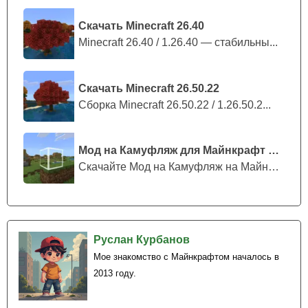
загородного дома. Особенно учитывая то, что здесь есть
Скачать Minecraft 26.40
порт, где можно ловить свежую и вкусную рыбу.
Minecraft 26.40 / 1.26.40 — стабильны...
Скачать Minecraft 26.50.22
Сборка Minecraft 26.50.22 / 1.26.50.2...
Мод на Камуфляж для Майнкрафт ПЕ
Скачайте Мод на Камуфляж на Майнкрафт...
Руслан Курбанов
Мое знакомство с Майнкрафтом началось в
2013 году.