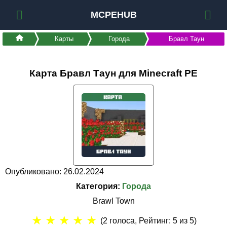
MCPEHUB
Карты
Города
Бравл Таун
Карта Бравл Таун для Minecraft PE
Опубликовано: 26.02.2024
Категория:
Города
Brawl Town
★
★
★
★
★
(
2
голоса, Рейтинг:
5
из 5)