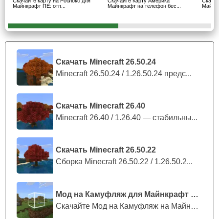
Скачайте карту на Роблокс для
Скачайте Карту Америка
Скача
Майнкрафт ПЕ: отп...
Майнкрафт на телефон бес...
Майнкр
механизмы Minecraft PE. Это потому что раздатчики в
стенах или же в сердце ринга реализованы при помощи
всего этого.
Детали
Скачать Minecraft 26.50.24
Minecraft 26.50.24 / 1.26.50.24 предс...
Когда пытаешься попасть внутрь пространства,
невозможно не заметить очень интересную деталь.
Карта бравл таун закрыта
барьером
. Так что если вдруг
Скачать Minecraft 26.40
пользователь Майнкрафт ПЕ испугается соперника,
Minecraft 26.40 / 1.26.40 — стабильны...
сбежать не получится
.
Скачать Minecraft 26.50.22
Сборка Minecraft 26.50.22 / 1.26.50.2...
Мод на Камуфляж для Майнкрафт ПЕ
Скачайте Мод на Камуфляж на Майнкрафт...